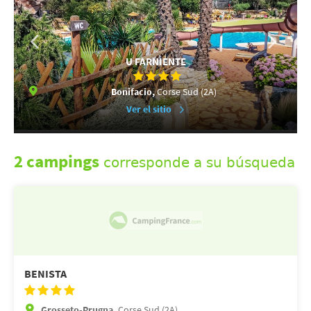
U FARNIENTE
Bonifacio,
Corse Sud (2A)
Ver el sitio
2 campings
corresponde a su búsqueda
BENISTA
Grosseto-Prugna,
Corse Sud (2A)