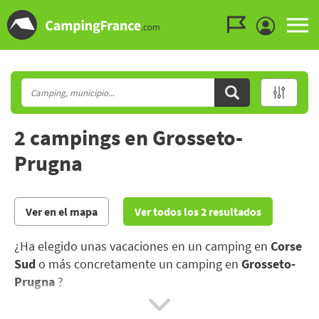
Ir al menú
Ir al contenido
Ir a buscar
2 campings en Grosseto-
Prugna
Ver en el mapa
Ver todos los 2 resultados
¿Ha elegido unas vacaciones en un camping en
Corse
Sud
o más concretamente un camping en
Grosseto-
Prugna
?
Disfrute de las paradisíacas playas y calas de Córcega