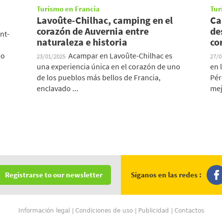
Turismo en Francia
Tur
Lavoûte-Chilhac, camping en el
Ca
corazón de Auvernia entre
de
nt-
naturaleza e historia
co
zo
Acampar en Lavoûte-Chilhac es
23/01/2025
27/
una experiencia única en el corazón de uno
en 
de los pueblos más bellos de Francia,
Pér
enclavado ...
mej
Síganos en las redes :
Registrarse to our newsletter
Información legal
Condiciones de uso
Publicidad
Contactos