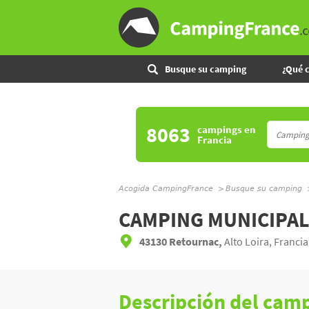
Busque su camping
¿Qué 
8063
campings
en
Francia
Acogida CampingFrance
Busque su camping
CAMPING MUNICIPA
43130 Retournac,
Alto Loira, Francia
Descripción del cam