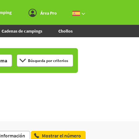
Ir al menú
Ir al contenido
Ir a buscar
amping
Área Pro
Cadenas de campings
Chollos
ema
Búsqueda por criterios
 información
Mostrar el número