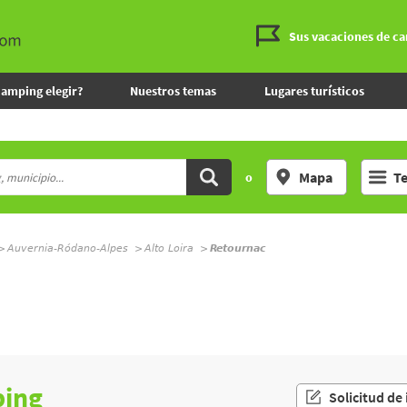
Sus vacaciones de c
camping elegir?
Nuestros temas
Lugares turísticos
Mapa
T
o
Auvernia-Ródano-Alpes
Alto Loira
Retournac
L
ping
Solicitud de