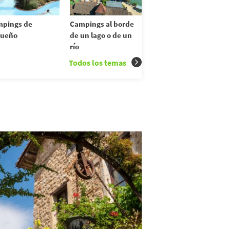
pings de
Campings al borde
sueño
de un lago o de un
río
Todos los temas