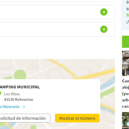
B
B
A
¿
Cam
AMPING MUNICIPAL
alo
(yu
Les Ribes
43130
Retournac
arb
car
u itinerario
olicitud de información
Mostrar el número