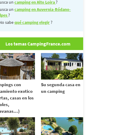
usca un
camping en Alto Loira
?
usca un
camping en Auvernia-Ródano-
lpes
?
No sabe
qué camping elegir
?
Los temas CampingFrance.com
pings con
Su segunda casa en
jamiento exotico
un camping
rtas, casas en los
oles,
avanas...)