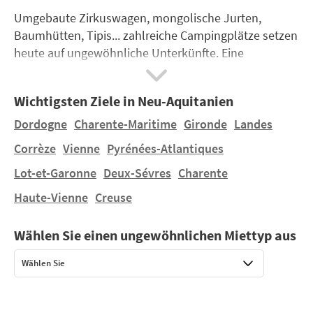
Umgebaute Zirkuswagen, mongolische Jurten,
Baumhütten, Tipis... zahlreiche Campingplätze setzen
heute auf ungewöhnliche Unterkünfte. Eine
besondere und außergewöhnliche Erfahrung, die man
sich nicht entgehen lassen sollte. Einige Plätze haben
Wichtigsten Ziele in Neu-Aquitanien
sich sogar ganz auf ein Themenkonzept spezialisiert
und bieten Urlaube ganz im Zeichen des Wilden
Dordogne
Charente-Maritime
Gironde
Landes
Westens oder des lebendigen Zirkuslebens an.
Corrèze
Vienne
Pyrénées-Atlantiques
Lot-et-Garonne
Deux-Sévres
Charente
Haute-Vienne
Creuse
Wählen Sie einen ungewöhnlichen Miettyp aus