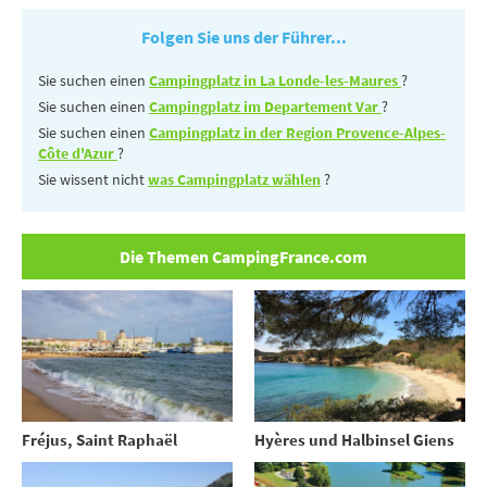
Folgen Sie uns der Führer...
Sie suchen einen
Campingplatz in La Londe-les-Maures
?
Sie suchen einen
Campingplatz im Departement Var
?
Sie suchen einen
Campingplatz in der Region Provence-Alpes-
Côte d'Azur
?
Sie wissent nicht
was Campingplatz wählen
?
Die Themen CampingFrance.com
Fréjus, Saint Raphaël
Hyères und Halbinsel Giens