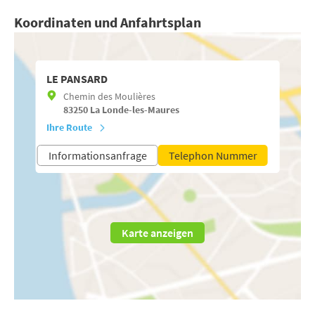
Koordinaten und Anfahrtsplan
LE PANSARD
Chemin des Moulières
83250
La Londe-les-Maures
Ihre Route
Informationsanfrage
Telephon Nummer
Karte anzeigen