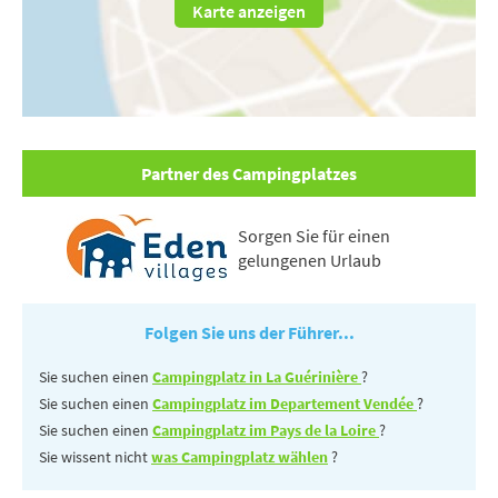
Karte anzeigen
Partner des Campingplatzes
Sorgen Sie für einen
gelungenen Urlaub
Folgen Sie uns der Führer...
Sie suchen einen
Campingplatz in La Guérinière
?
Sie suchen einen
Campingplatz im Departement Vendée
?
Sie suchen einen
Campingplatz im Pays de la Loire
?
Sie wissent nicht
was Campingplatz wählen
?