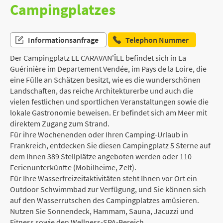
Campingplatzes
Informationsanfrage
Telephon Nummer
Der Campingplatz LE CARAVAN'ÎLE befindet sich in La
Guérinière im Departement Vendée, im Pays de la Loire, die
eine Fülle an Schätzen besitzt, wie es die wunderschönen
Landschaften, das reiche Architekturerbe und auch die
vielen festlichen und sportlichen Veranstaltungen sowie die
lokale Gastronomie beweisen. Er befindet sich am Meer mit
direktem Zugang zum Strand.
Für ihre Wochenenden oder Ihren Camping-Urlaub in
Frankreich, entdecken Sie diesen Campingplatz 5 Sterne auf
dem Ihnen 389 Stellplätze angeboten werden oder 110
Ferienunterkünfte (Mobilheime, Zelt).
Für Ihre Wasserfreizeitaktivitäten steht Ihnen vor Ort ein
Outdoor Schwimmbad zur Verfügung, und Sie können sich
auf den Wasserrutschen des Campingplatzes amüsieren.
Nutzen Sie Sonnendeck, Hammam, Sauna, Jacuzzi und
Fitness sowie den Wellness-SPA-Bereich.