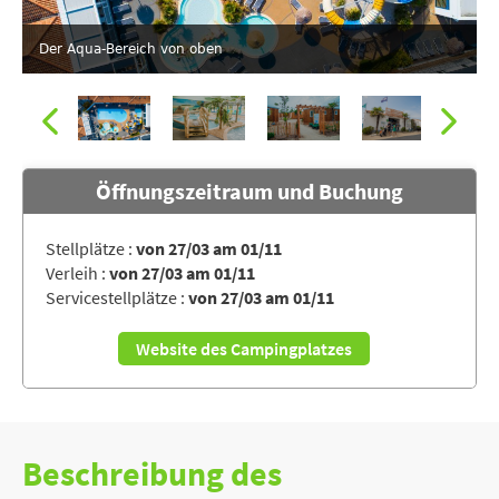
Der Aqua-Bereich von oben
Öffnungszeitraum und Buchung
Stellplätze :
von 27/03 am 01/11
Verleih :
von 27/03 am 01/11
Das Hallenbad des Campingplatzes LE CARAVAN'ÎLE
Servicestellplätze :
von 27/03 am 01/11
Website des Campingplatzes
Beschreibung des