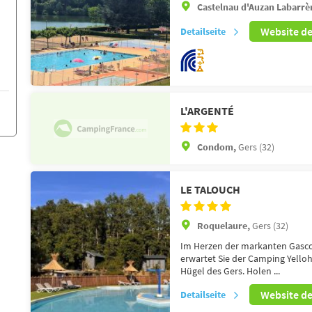
Castelnau d'Auzan Labarrè
Website d
Detailseite
L'ARGENTÉ
Condom,
Gers (32)
LE TALOUCH
Roquelaure,
Gers (32)
Im Herzen der markanten Gascog
erwartet Sie der Camping Yelloh
Hügel des Gers. Holen ...
Website d
Detailseite