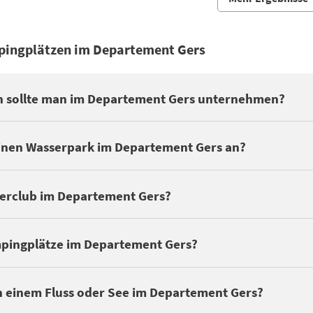
mpingplätzen im Departement Gers
Departement Gers pour découvrir ces lieux culturels : ÉGLISE DE 
ten sollte man im Departement Gers unternehmen?
t Gers mindestens einen Swimmingpool haben, bieten nur wenige 
inen Wasserpark im Departement Gers an?
gplätze mit einem Hallenbad im Departement Gers
an.
ten, um neue Freunde zu finden. Das ist umso leichter wenn der C
erclub im Departement Gers?
 nur eine Frage der Klassifizierung: der Charme, die Umgebung, di
mpingplätze im Departement Gers?
ngplätze an einem See oder Fluss finden. Entdecken Sie die
Campi
n einem Fluss oder See im Departement Gers?