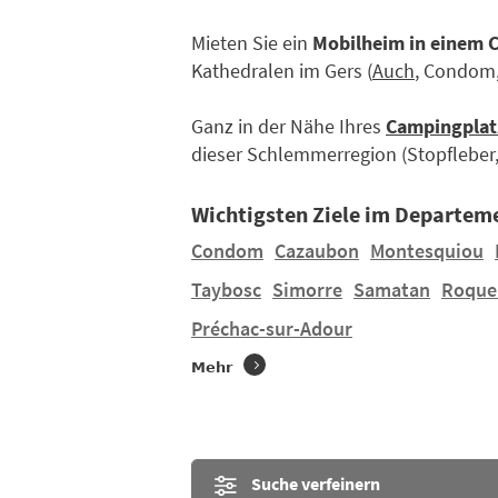
Mieten Sie ein
Mobilheim in einem
Kathedralen im Gers (
Auch
, Condom,
Ganz in der Nähe Ihres
Campingplat
dieser Schlemmerregion (Stopfleber, 
Wichtigsten Ziele im Departem
Condom
Cazaubon
Montesquiou
Taybosc
Simorre
Samatan
Roque
Préchac-sur-Adour
Mehr
Suche verfeinern