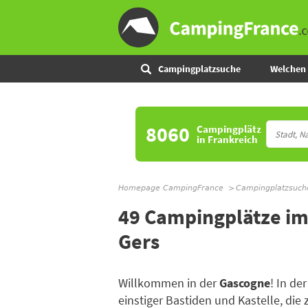
Campingplatzsuche
Welchen 
8060
Campingplätz
in Frankreich
Homepage CampingFrance
Campingplatzsuch
49 Campingplätze i
Gers
Willkommen in der
Gascogne
! In de
einstiger Bastiden und Kastelle, die