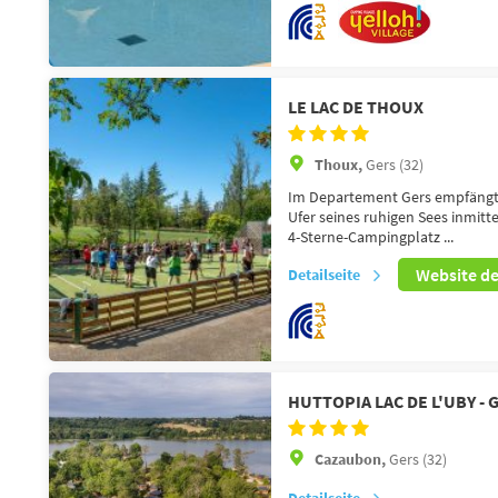
LE LAC DE THOUX
Thoux,
Gers (32)
Im Departement Gers empfängt 
Ufer seines ruhigen Sees inmitt
4-Sterne-Campingplatz ...
Website d
Detailseite
HUTTOPIA LAC DE L'UBY - 
Cazaubon,
Gers (32)
Detailseite