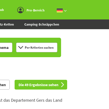
Zum Menü gehen
Zum Inhalt gehen
Zur Suche gehen
aub
Pro-Bereich
tz-Ketten
Camping-Schnäppchen
hema
Per Kriterien suchen
ehen
Die 49 Ergebnisse sehen
ist das Departement Gers das Land