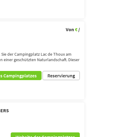
Von
€
/
Sie der Campingplatz Lac de Thoux am
en einer geschützten Naturlandschaft. Dieser
es Campingplatzes
Reservierung
GERS
Website des Campingplatzes