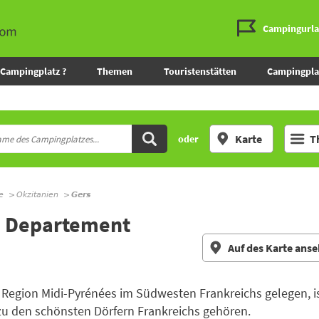
Campingurl
Campingplatz ?
Themen
Touristenstätten
Campingpla
Karte
T
oder
e
Okzitanien
Gers
m Departement
Auf des Karte ans
r Region Midi-Pyrénées im Südwesten Frankreichs gelegen, 
 zu den schönsten Dörfern Frankreichs gehören.