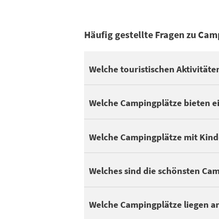
Häufig gestellte Fragen zu Ca
Sie können profiter de vos vacances im 
Welche touristischen Aktivitä
Während 31 Campingplätze im Departemen
Welche Campingplätze bieten e
Sehen Sie sich unsere Auswahl an
Campin
Kinder und Jugendliche schätzen das Zel
Welche Campingplätze mit Kind
Ein schöner Campingplatz ist nicht immer
Welches sind die schönsten Ca
Im Departement Gers, kann man 32 Campi
Welche Campingplätze liegen a