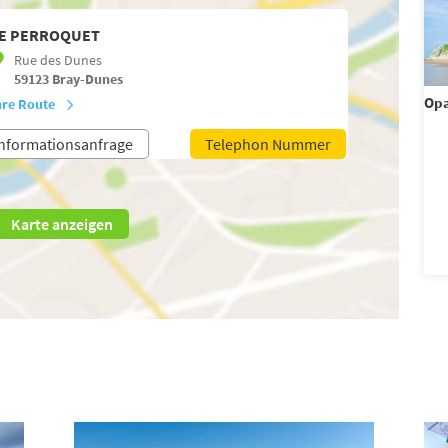
E PERROQUET
Rue des Dunes
59123
Bray-Dunes
Opa
hre Route
nformationsanfrage
Telephon Nummer
Karte anzeigen