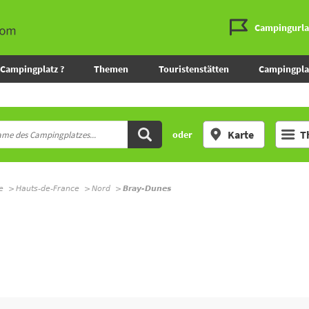
Campingurl
Campingplatz ?
Themen
Touristenstätten
Campingpla
Karte
T
oder
e
Hauts-de-France
Nord
Bray-Dunes