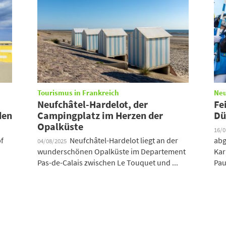
Tourismus in Frankreich
Neu
Neufchâtel-Hardelot, der
Fe
den
Campingplatz im Herzen der
Dü
Opalküste
16/
f
Neufchâtel-Hardelot liegt an der
abg
04/08/2025
wunderschönen Opalküste im Departement
Kar
Pas-de-Calais zwischen Le Touquet und ...
Pau