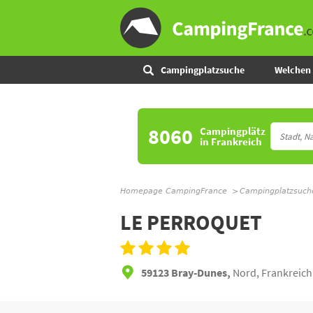
Campingplatzsuche
Welchen 
8060
Campingplätz
in Frankreich
Homepage CampingFrance
Campingplatzsuch
LE PERROQUET
59123 Bray-Dunes,
Nord, Frankreich