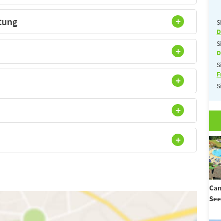
tung
S
D
S
D
S
F
S
Cam
See