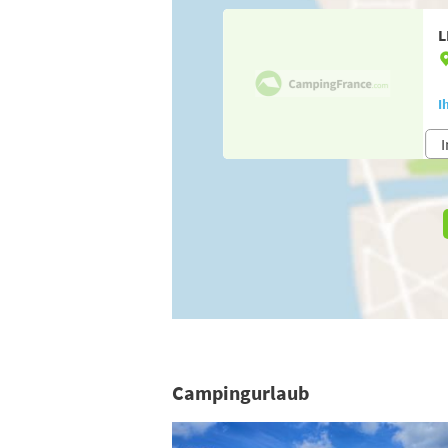
L
I
I
Campingurlaub