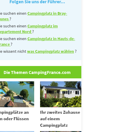
Folgen Sie uns der Führer...
ie suchen einen
Campingplatz in Bray-
unes
?
ie suchen einen
Campingplatz im
epartement Nord
?
ie suchen einen
Campingplatz in Hauts-de-
rance
?
ie wissent nicht
was Campingplatz wählen
?
Die Themen CampingFrance.com
pingplätze an
Ihr zweites Zuhause
n oder Flüssen
auf einem
Campingplatz