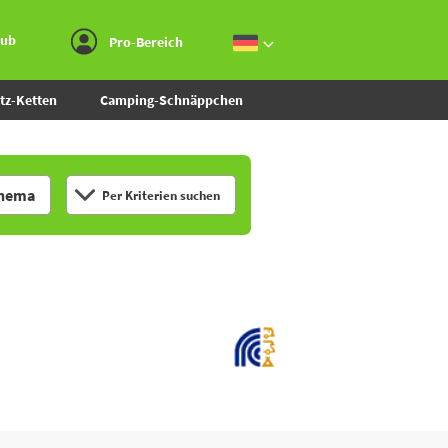
Zum Menü gehen
Zum Inhalt gehen
Zur Suche gehen
aub
Pro-Bereich
tz-Ketten
Camping-Schnäppchen
hema
Per Kriterien suchen