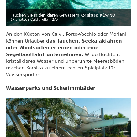
Tauchen Sie in den klaren Gewässern Korsikas
© KÉVANO
(Pianottoli-Caldarello - 2A)
An den Küsten von Calvi, Porto-Vecchio oder Moriani
können Urlauber
das Tauchen, Seekajakfahren
oder Windsurfen erlernen oder eine
Segelbootfahrt unternehmen
. Wilde Buchten,
kristallklares Wasser und unberührte Meeresböden
machen Korsika zu einem echten Spielplatz für
Wassersportler.
Wasserparks und Schwimmbäder