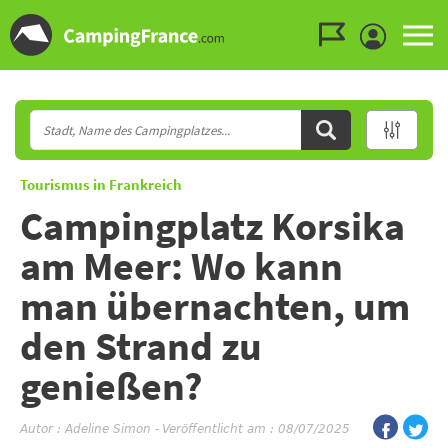
Zum Menü gehen
Zum Inhalt gehen
Zur Suche gehen
Tourismus in Frankreich
Campingplatz Korsika
am Meer: Wo kann
man übernachten, um
den Strand zu
genießen?
Autor :
Adeline Simon
-
Veröffentlicht am : 08/07/2025