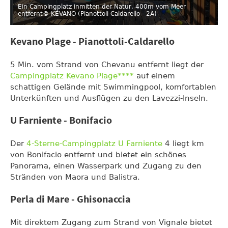
Ein Campingplatz inmitten der Natur, 400m vom Meer
entfernt
© KÉVANO (Pianottoli-Caldarello - 2A)
Kevano Plage - Pianottoli-Caldarello
5 Min. vom Strand von Chevanu entfernt liegt der
Campingplatz Kevano Plage****
auf einem
schattigen Gelände mit Swimmingpool, komfortablen
Unterkünften und Ausflügen zu den Lavezzi-Inseln.
U Farniente - Bonifacio
Der
4-Sterne-Campingplatz U Farniente
4 liegt km
von Bonifacio entfernt und bietet ein schönes
Panorama, einen Wasserpark und Zugang zu den
Stränden von Maora und Balistra.
Perla di Mare - Ghisonaccia
Mit direktem Zugang zum Strand von Vignale bietet