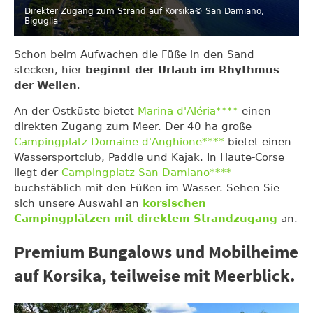
Direkter Zugang zum Strand auf Korsika
© San Damiano,
Biguglia
Schon beim Aufwachen die Füße in den Sand
stecken, hier
beginnt der Urlaub im Rhythmus
der Wellen
.
An der Ostküste bietet
Marina d'Aléria****
einen
direkten Zugang zum Meer. Der 40 ha große
Campingplatz Domaine d'Anghione****
bietet einen
Wassersportclub, Paddle und Kajak. In Haute-Corse
liegt der
Campingplatz San Damiano****
buchstäblich mit den Füßen im Wasser. Sehen Sie
sich unsere Auswahl an
korsischen
Campingplätzen mit direktem Strandzugang
an.
Premium Bungalows und Mobilheime
auf Korsika, teilweise mit Meerblick.