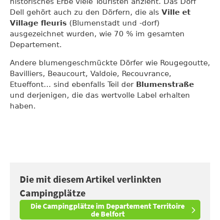
historisches Erbe viele Touristen anzieht. Das Dorf
Dell gehört auch zu den Dörfern, die als
Ville et
Village fleuris
(Blumenstadt und -dorf)
ausgezeichnet wurden, wie 70 % im gesamten
Departement.
Andere blumengeschmückte Dörfer wie Rougegoutte,
Bavilliers, Beaucourt, Valdoie, Recouvrance,
Etueffont... sind ebenfalls Teil der
Blumenstraße
und derjenigen, die das wertvolle Label erhalten
haben.
Die mit diesem Artikel verlinkten
Campingplätze
Die Campingplätze im Departement Territoire
de Belfort