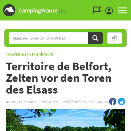
Zum Menü gehen
Zum Inhalt gehen
Zur Suche gehen
Tourismus in Frankreich
Territoire de Belfort,
Zelten vor den Toren
des Elsass
Autor :
Constance Lameignère
-
Veröffentlicht am : 24/08/2022