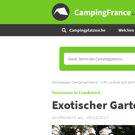
Campingplatzsuche
Welchen 
Homepage CampingFrance
Ihr urlaub auf de
Tourismus in Frankreich
Exotischer Gar
Veröffentlicht am : 05/10/2017