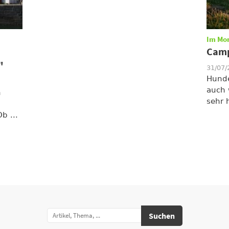
Im Mo
Camp
"
31/07
Hunde
auch 
n
sehr 
b ...
Suchen