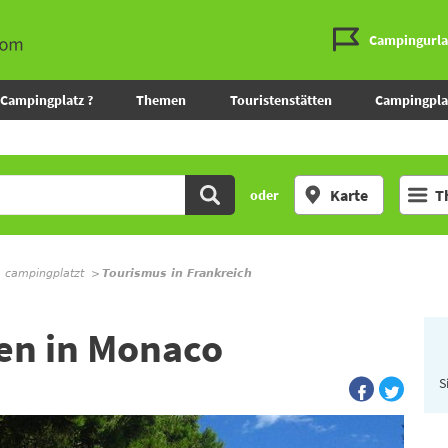
Campingurl
Campingplatz ?
Themen
Touristenstätten
Campingpla
Karte
T
oder
m campingplatzt
Tourismus in Frankreich
ten in Monaco
S