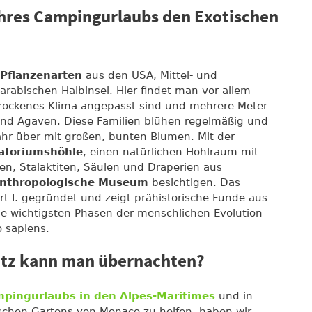
hres Campingurlaubs den Exotischen
 Pflanzenarten
aus den USA, Mittel- und
rabischen Halbinsel. Hier findet man vor allem
trockenes Klima angepasst sind und mehrere Meter
nd Agaven. Diese Familien blühen regelmäßig und
hr über mit großen, bunten Blumen. Mit der
atoriumshöhle
, einen natürlichen Hohlraum mit
n, Stalaktiten, Säulen und Draperien aus
nthropologische Museum
besichtigen. Das
 I. gegründet und zeigt prähistorische Funde aus
 wichtigsten Phasen der menschlichen Evolution
 sapiens.
tz kann man übernachten?
pingurlaubs in den Alpes-Maritimes
und in
ischen Gartens von Monaco zu helfen, haben wir