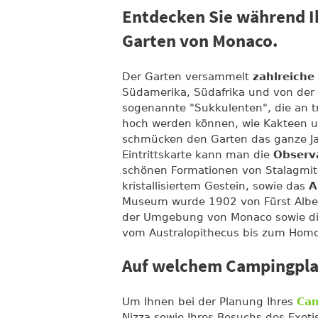
Entdecken Sie während I
Garten von Monaco.
Der Garten versammelt
zahlreiche
Südamerika, Südafrika und von der a
sogenannte "Sukkulenten", die an 
hoch werden können, wie Kakteen u
schmücken den Garten das ganze Ja
Eintrittskarte kann man die
Observ
schönen Formationen von Stalagmite
kristallisiertem Gestein, sowie das
A
Museum wurde 1902 von Fürst Albert
der Umgebung von Monaco sowie die
vom Australopithecus bis zum Homo
Auf welchem Campingpla
Um Ihnen bei der Planung Ihres
Cam
Nizza sowie Ihres Besuchs des Exot