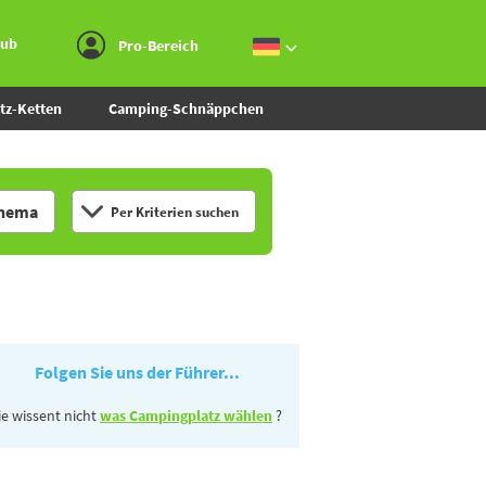
Zum Menü gehen
Zum Inhalt gehen
Zur Suche gehen
aub
Pro-Bereich
tz-Ketten
Camping-Schnäppchen
hema
Per Kriterien suchen
Folgen Sie uns der Führer...
ie wissent nicht
was Campingplatz wählen
?