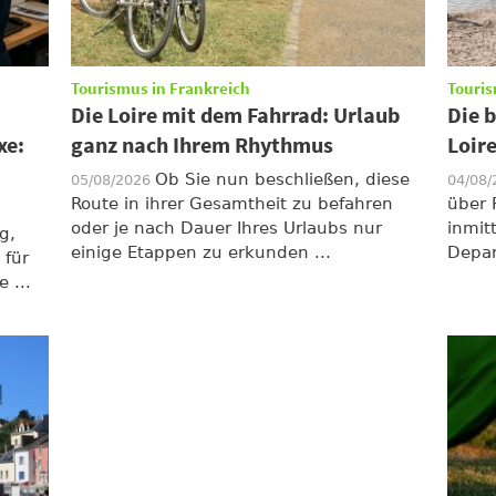
Tourismus in Frankreich
Touris
Die Loire mit dem Fahrrad: Urlaub
Die 
xe:
ganz nach Ihrem Rhythmus
Loir
Ob Sie nun beschließen, diese
05/08/2026
04/08
Route in ihrer Gesamtheit zu befahren
über 
oder je nach Dauer Ihres Urlaubs nur
inmit
g,
einige Etappen zu erkunden ...
Depar
 für
 ...