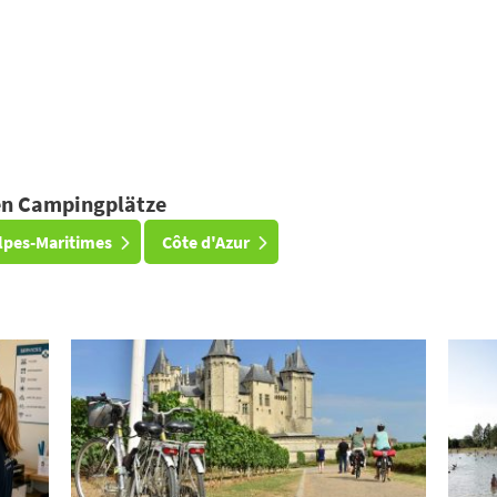
ten Campingplätze
lpes-Maritimes
Côte d'Azur