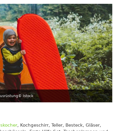
ausrüstung
© Istock
skocher
, Kochgeschirr, Teller, Besteck, Gläser,