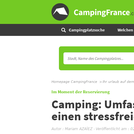
Campingplatzsuche
Welchen 
Homepage CampingFrance
Ihr urlaub auf de
Im Moment der Reservierung
Camping: Umfas
einen stressfre
Autor :
Mariam AZAÏEZ
-
Veröffentlicht am : 