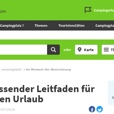
Campingurl
Campingplatz ?
Themen
Touristenstätten
Campingpla
Karte
T
oder
m campingplatzt
Im Moment der Reservierung
sender Leitfaden für
ien Urlaub
S
02/07/2026