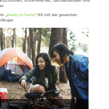
ksschüsseln, Erste-Hilfe-Set, Taschenlampen und
er
in „
Ready-to-Camp
“-Kit mit der gesamten
nfänger.