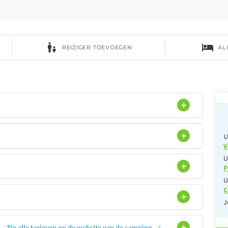
U
V
U
P
U
C
J
Zie alle tarieven op de website van de camping