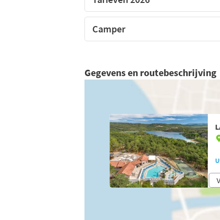
Camper
Gegevens en routebeschrijving
L
U
V