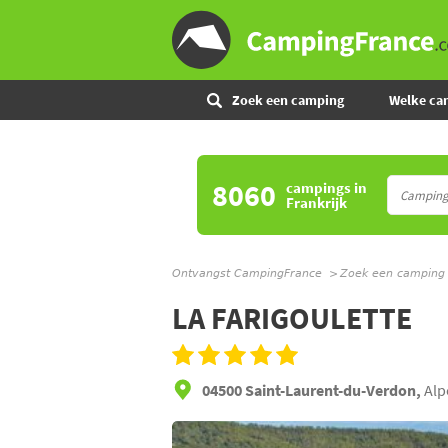
Zoek een camping
Welke ca
8060
campings
in
Frankrijk
Ontvangst CampingFrance
Zoek een camping
LA FARIGOULETTE
04500 Saint-Laurent-du-Verdon,
Alp