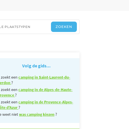
Volg de gids...
 zoekt een
camping in Saint-Laurent-du-
erdon
?
 zoekt een
camping in de Alpes-de-Haute-
rovence
?
 zoekt een
camping in de Provence-Alpes-
ôte d'Azur
?
e weet niet
was camping kiezen
?