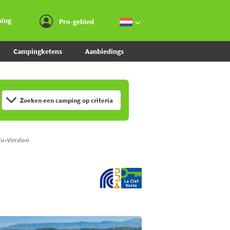
Ga naar menu
Ga naar inhoud
Ga naar zoeken
ping
Pro-gebied
Campingketens
Aanbiedings
Zoeken een camping op criteria
du-Verdon