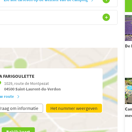
De 
A FARIGOULETTE
1029, route de Montpezat
04500
Saint-Laurent-du-Verdon
w route
raag om informatie
Het nummer weergeven
Cam
mee
Bekijk kaart