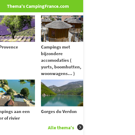
Thema's CampingFrance.com
Provence
Campings met
bijzondere
accomodaties (
yurts, boomhutten,
woonwagens... )
pings aan een
Gorges du Verdon
r of rivier
Alle thema's