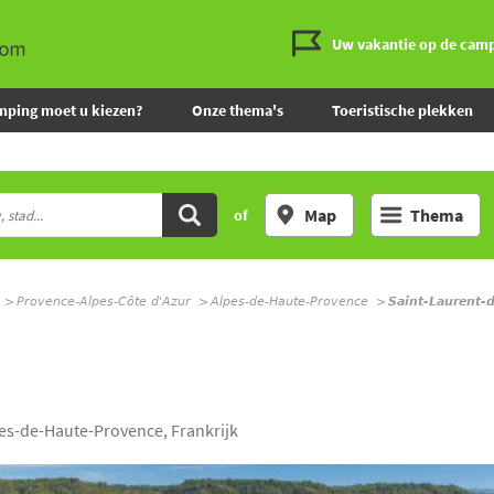
Uw vakantie op de cam
mping moet u kiezen?
Onze thema's
Toeristische plekken
Map
Thema
of
Provence-Alpes-Côte d'Azur
Alpes-de-Haute-Provence
Saint-Laurent-
es-de-Haute-Provence, Frankrijk