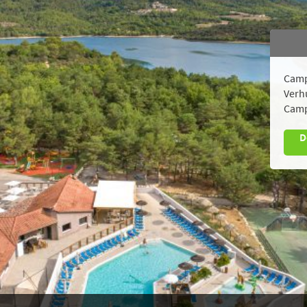
Camp
Verh
Camp
D