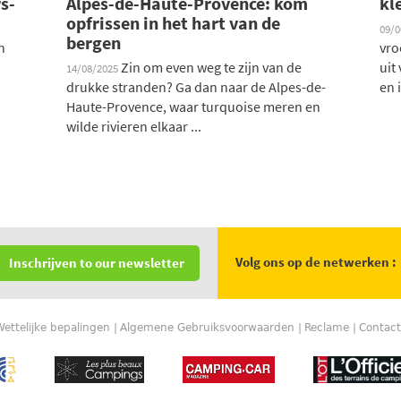
s-
Alpes-de-Haute-Provence: kom
kl
opfrissen in het hart van de
09/
bergen
n
vro
Zin om even weg te zijn van de
uit
14/08/2025
drukke stranden? Ga dan naar de Alpes-de-
en 
Haute-Provence, waar turquoise meren en
wilde rivieren elkaar ...
Volg ons op de netwerken :
Inschrijven to our newsletter
Wettelijke bepalingen
Algemene Gebruiksvoorwaarden
Reclame
Contact