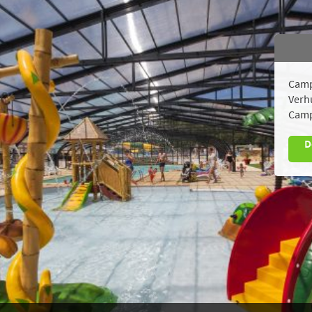
Camp
Verh
Camp
D