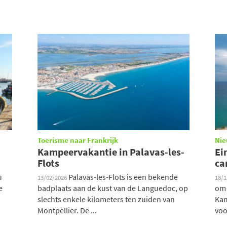
Toerisme naar Frankrijk
Ni
Kampeervakantie in Palavas-les-
Ei
Flots
ca
u
Palavas-les-Flots is een bekende
13/02/2026
18/
e
badplaats aan de kust van de Languedoc, op
om 
slechts enkele kilometers ten zuiden van
Kam
Montpellier. De ...
voo