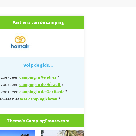
Partners van de camping
Volg de gids...
 zoekt een
camping in Vendres
?
 zoekt een
camping in de Hérault
?
 zoekt een
camping in de Occitanie
?
e weet niet
was camping kiezen
?
Thema's CampingFrance.com