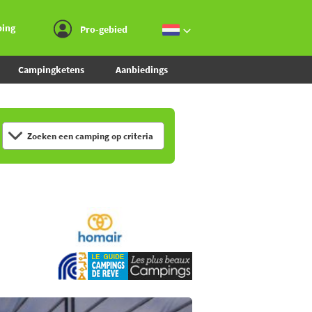
Ga naar menu
Ga naar inhoud
Ga naar zoeken
ping
Pro-gebied
Campingketens
Aanbiedings
Zoeken een camping op criteria