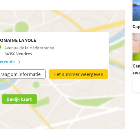
Cap
OMAINE LA YOLE
Avenue de la Méditerranée
34350
Vendres
w route
Ca
zwe
raag om informatie
Het nummer weergeven
Bekijk kaart