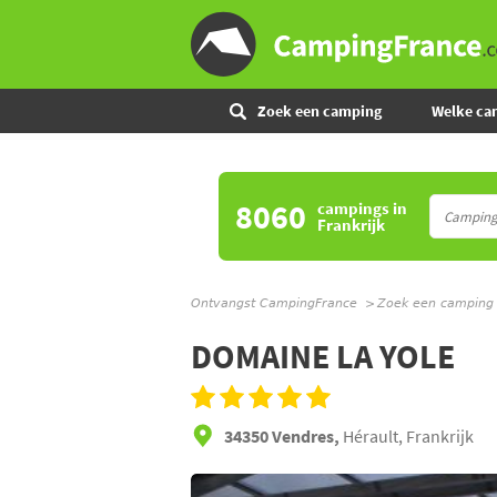
Zoek een camping
Welke ca
8060
campings
in
Frankrijk
Ontvangst CampingFrance
Zoek een camping
DOMAINE LA YOLE
34350 Vendres,
Hérault, Frankrijk