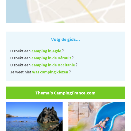
Volg de gids...
U zoekt een
camping in Agde
?
U zoekt een
camping in de Hérault
?
U zoekt een
camping in de Occitanie
?
Je weet niet
was camping kiezen
?
Thema's CampingFrance.com