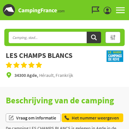
Ga naar menu
Ga naar inhoud
Ga naar zoeken
LES CHAMPS BLANCS
34300 Agde,
Hérault, Frankrijk
Beschrijving van de camping
Vraag om informatie
Het nummer weergeven
De camping LES CHAMPS BLANCS is gelegen in Agde in de