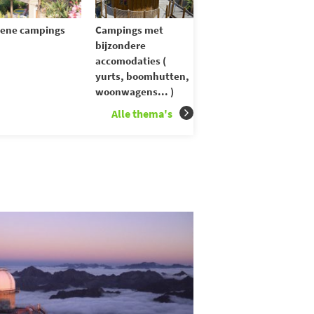
ene campings
Campings met
bijzondere
accomodaties (
yurts, boomhutten,
woonwagens... )
Alle thema's