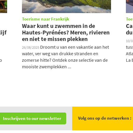
Toerisme naar Frankrijk
Toe
Waar kunt u zwemmen in de
Ca
ijf
Hautes-Pyrénées? Meren, rivieren
du
en niet te missen plekken
10/
Droomt u van een vakantie aan het
tus
26/08/2025
water, ver weg van drukke stranden en
Atl
o
zomerse hitte? Ontdek onze selectie van de
La B
mooiste zwemplekken ...
Volg ons op de netwerken :
Inschrijven to our newsletter