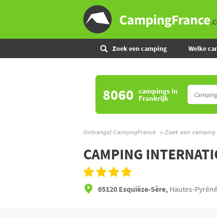
Zoek een camping
Welke ca
8060
campings
in
Frankrijk
Ontvangst CampingFrance
Zoek een camping
CAMPING INTERNAT
65120 Esquièze-Sère,
Hautes-Pyrénée