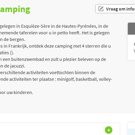
 camping
Vraag om info
legen in Esquièze-Sère in de Hautes-Pyrénées, in de
emende taferelen voor u in petto heeft. Het is gelegen
in de bergen.
 in Frankrijk, ontdek deze camping met 4 sterren die u
ties ().
an een buitenzwembad en zult u plezier beleven op de
n de jacuzzi.
erschillende activiteiten voettochten binnen de
e activiteiten ter plaatse : minigolf, basketball, volley-
oor uw kinderen.