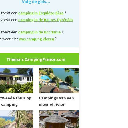
Volg de gids...
 zoekt een
camping in Esquièze-Sère
?
 zoekt een
camping in de Hautes-Pyrénées
 zoekt een
camping in de Occitanie
?
e weet niet
was camping kiezen
?
Thema's CampingFrance.com
tweede thuis op
Campings aan een
 camping
meer of rivier