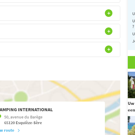
U
U
?
U
J
Uw 
AMPING INTERNATIONAL
een
50, avenue du Barège
65120
Esquièze-Sère
w route