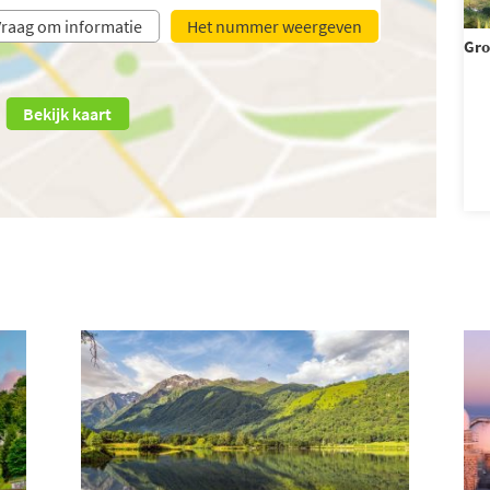
raag om informatie
Het nummer weergeven
Gro
Bekijk kaart