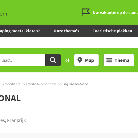
Uw vakantie op de cam
mping moet u kiezen?
Onze thema's
Toeristische plekken
Map
Thema
of
Occitanie
Hautes-Pyrénées
Esquièze-Sère
IONAL
s, Frankrijk