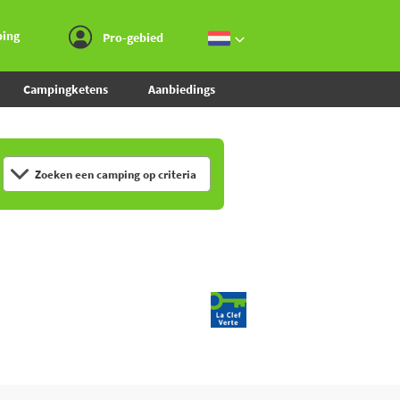
Ga naar menu
Ga naar inhoud
Ga naar zoeken
ping
Pro-gebied
Campingketens
Aanbiedings
Zoeken een camping op criteria