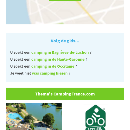
Volg de gids...
U zoekt een
camping in Bagnères-de-Luchon
?
U zoekt een
camping in de Haute-Garonne
?
U zoekt een
camping in de Occitanie
?
Je weet niet
was camping kiezen
?
Thema's CampingFrance.com