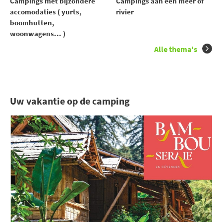
Campings met bijzondere
Campings aan een meer of
accomodaties ( yurts,
rivier
boomhutten,
woonwagens... )
Alle thema's
Uw vakantie op de camping