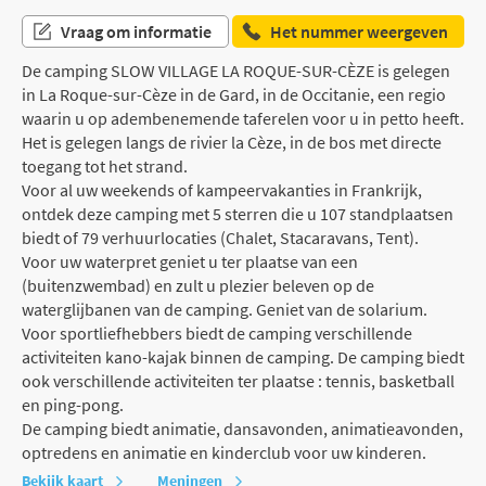
Vraag om informatie
Het nummer weergeven
De camping SLOW VILLAGE LA ROQUE-SUR-CÈZE is gelegen
in La Roque-sur-Cèze in de Gard, in de Occitanie, een regio
waarin u op adembenemende taferelen voor u in petto heeft.
Het is gelegen langs de rivier la Cèze, in de bos met directe
toegang tot het strand.
Voor al uw weekends of kampeervakanties in Frankrijk,
ontdek deze camping met 5 sterren die u 107 standplaatsen
biedt of 79 verhuurlocaties (Chalet, Stacaravans, Tent).
Voor uw waterpret geniet u ter plaatse van een
(buitenzwembad) en zult u plezier beleven op de
waterglijbanen van de camping. Geniet van de solarium.
Voor sportliefhebbers biedt de camping verschillende
activiteiten kano-kajak binnen de camping. De camping biedt
ook verschillende activiteiten ter plaatse : tennis, basketball
en ping-pong.
De camping biedt animatie, dansavonden, animatieavonden,
optredens en animatie en kinderclub voor uw kinderen.
Bekijk kaart
Meningen