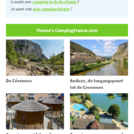
U zoekt een
camping in de Occitanie
?
Je weet niet
was camping kiezen
?
Thema's CampingFrance.com
De Cévennes
Anduze, de toegangspoort
tot de Cevennen