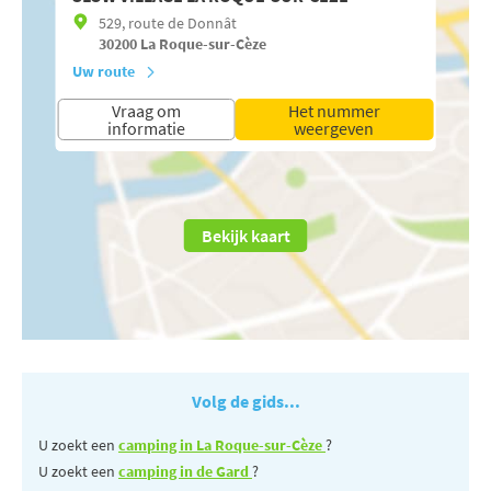
529, route de Donnât
30200
La Roque-sur-Cèze
Uw route
Vraag om
Het nummer
informatie
weergeven
Bekijk kaart
Volg de gids...
U zoekt een
camping in La Roque-sur-Cèze
?
U zoekt een
camping in de Gard
?