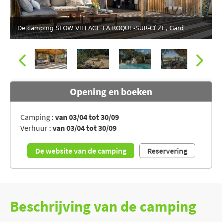
De camping SLOW VILLAGE LA ROQUE-SUR-CÈZE, Gard
Opening en boeken
Camping :
van 03/04 tot 30/09
Verhuur :
van 03/04 tot 30/09
De camping SLOW VILLAGE LA ROQUE-SUR-CÈZE, Gard
De website van de camping
Reservering
Beschrijving van de camping