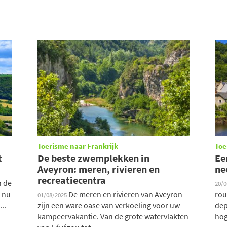
Toerisme naar Frankrijk
Toe
t
De beste zwemplekken in
Ee
Aveyron: meren, rivieren en
ne
recreatiecentra
n de
20/
 nu
De meren en rivieren van Aveyron
rou
01/08/2025
..
zijn een ware oase van verkoeling voor uw
dep
kampeervakantie. Van de grote watervlakten
hog