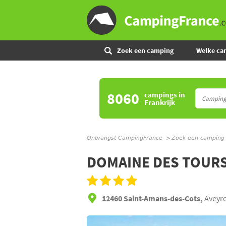
Zoek een camping
Welke ca
8060
campings
in
Frankrijk
Ontvangst CampingFrance
Zoek een camping
DOMAINE DES TOUR
12460 Saint-Amans-des-Cots,
Aveyro