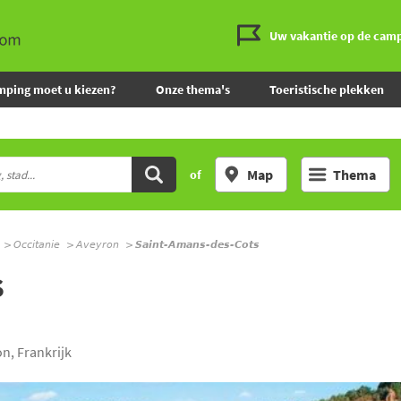
Uw vakantie op de cam
mping moet u kiezen?
Onze thema's
Toeristische plekken
Map
Thema
of
Occitanie
Aveyron
Saint-Amans-des-Cots
S
n, Frankrijk