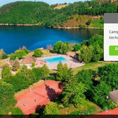
Camp
Verh
D