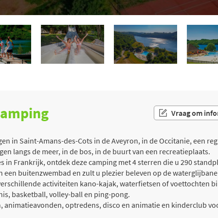
 camping
Vraag om info
n in Saint-Amans-des-Cots in de Aveyron, in de Occitanie, een 
legen langs de meer, in de bos, in de buurt van een recreatieplaats.
in Frankrijk, ontdek deze camping met 4 sterren die u 290 standpla
an een buitenzwembad en zult u plezier beleven op de waterglijban
erschillende activiteiten kano-kajak, waterfietsen of voettochten
nnis, basketball, volley-ball en ping-pong.
 animatieavonden, optredens, disco en animatie en kinderclub vo