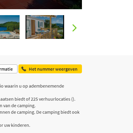
rmatie
Het nummer weergeven
regio waarin u op adembenemende
atsen biedt of 225 verhuurlocaties ().
en van de camping.
 binnen de camping. De camping biedt ook
or uw kinderen.