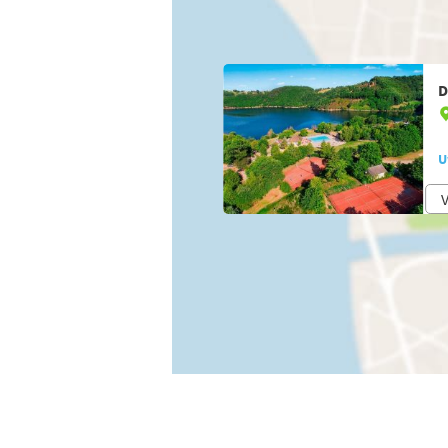
D
U
V