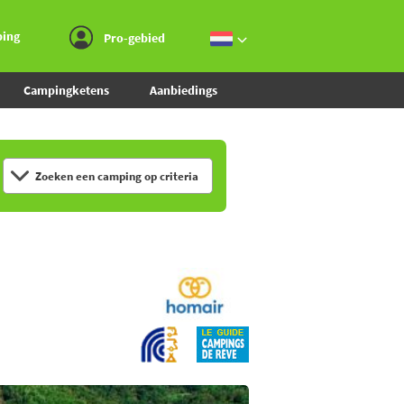
Ga naar menu
Ga naar inhoud
Ga naar zoeken
ping
Pro-gebied
Campingketens
Aanbiedings
Zoeken een camping op criteria