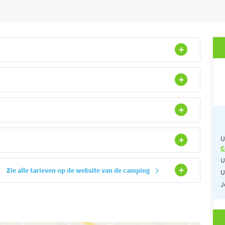
U
C
U
Zie alle tarieven op de website van de camping
U
J