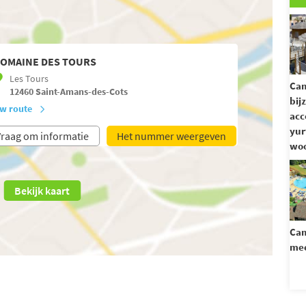
OMAINE DES TOURS
Les Tours
Ca
12460
Saint-Amans-des-Cots
bij
w route
acc
yur
raag om informatie
Het nummer weergeven
woo
Bekijk kaart
Cam
mee