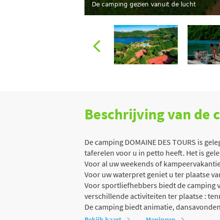
De camping gezien vanuit de lucht
Beschrijving van de
De camping DOMAINE DES TOURS is gelege
taferelen voor u in petto heeft. Het is ge
Voor al uw weekends of kampeervakanties 
Voor uw waterpret geniet u ter plaatse v
Voor sportliefhebbers biedt de camping v
verschillende activiteiten ter plaatse : te
De camping biedt animatie, dansavonden,
Bekijk kaart
Meningen