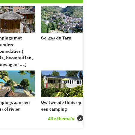
mpings met
Gorges du Tarn
zondere
omodaties (
ts, boomhutten,
nwagens... )
pings aan een
Uw tweede thuis op
r of rivier
een camping
Alle thema's