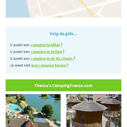
Volg de gids...
U zoekt een
camping in Alliat
?
U zoekt een
camping in Ariège
?
U zoekt een
camping in de Occitanie
?
Je weet niet
was camping kiezen
?
Thema's CampingFrance.com