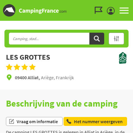
Ga naar menu
Ga naar inhoud
Ga naar zoeken
LES GROTTES
09400 Alliat,
Ariège, Frankrijk
Beschrijving van de camping
Vraag om informatie
Het nummer weergeven
De camping LES GROTTES is gelegen in Alliat in Ariège, in de