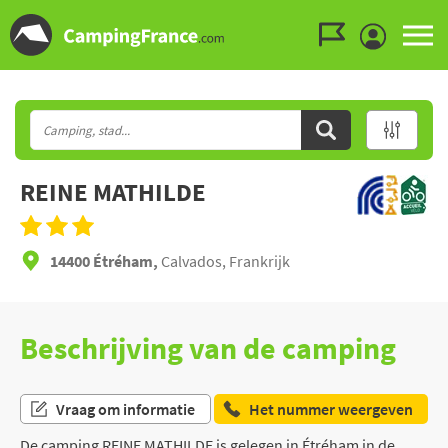
Ga naar menu
Ga naar inhoud
Ga naar zoeken
REINE MATHILDE
14400 Étréham,
Calvados, Frankrijk
Beschrijving van de camping
Vraag om informatie
Het nummer weergeven
De camping REINE MATHILDE is gelegen in Étréham in de