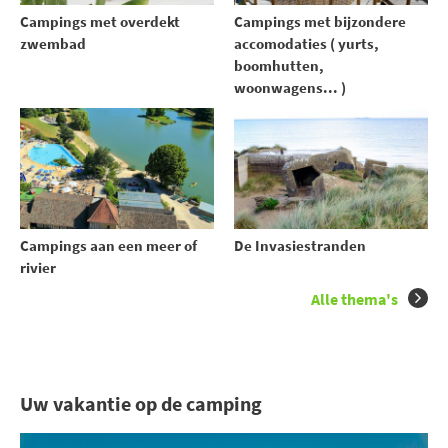
Campings met overdekt
Campings met bijzondere
zwembad
accomodaties ( yurts,
boomhutten,
woonwagens... )
Campings aan een meer of
De Invasiestranden
rivier
Alle thema's
Uw vakantie op de camping