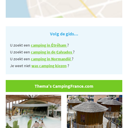
Volg de gids...
U zoekt een
camping in Étréham
?
U zoekt een
camping in de Calvados
?
U zoekt een
camping in Normandië
?
Je weet niet
was camping kiezen
?
Thema's CampingFrance.com