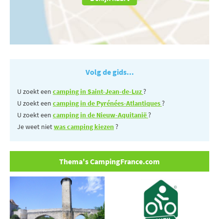
Volg de gids...
U zoekt een
camping in Saint-Jean-de-Luz
?
U zoekt een
camping in de Pyrénées-Atlantiques
?
U zoekt een
camping in de Nieuw-Aquitanië
?
Je weet niet
was camping kiezen
?
Thema's CampingFrance.com