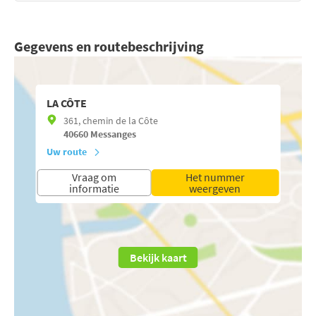
Gegevens en routebeschrijving
LA CÔTE
361, chemin de la Côte
40660
Messanges
Uw route
Vraag om
Het nummer
informatie
weergeven
Bekijk kaart