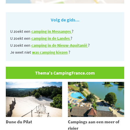
Volg de gids...
U zoekt een
camping in Messanges
?
U zoekt een
camping in de Landes
?
U zoekt een
camping in de Nieuw-Aquitanië
?
Je weet niet
was camping kiezen
?
Thema's CampingFrance.com
Dune du Pilat
Campings aan een meer of
rivier