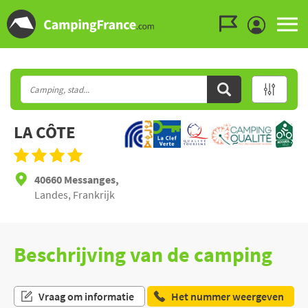
Ga naar menu
Ga naar inhoud
Ga naar zoeken
LA CÔTE
40660 Messanges,
Landes, Frankrijk
Beschrijving van de camping
Vraag om informatie
Het nummer weergeven