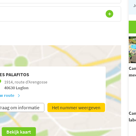
J
Cam
ES PALAFITOS
mee
1914, route d'Arengosse
40630
Luglon
w route
raag om informatie
Het nummer weergeven
Cam
lab
Bekijk kaart