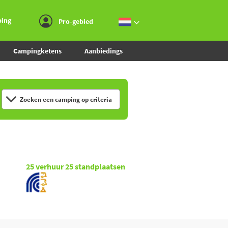
Ga naar menu
Ga naar inhoud
Ga naar zoeken
ping
Pro-gebied
Campingketens
Aanbiedings
Zoeken een camping op criteria
25
verhuur
25
standplaatsen