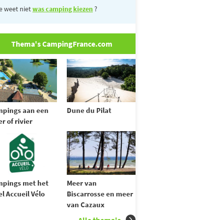
e weet niet
was camping kiezen
?
Thema's CampingFrance.com
pings aan een
Dune du Pilat
r of rivier
pings met het
Meer van
el Accueil Vélo
Biscarrosse en meer
van Cazaux