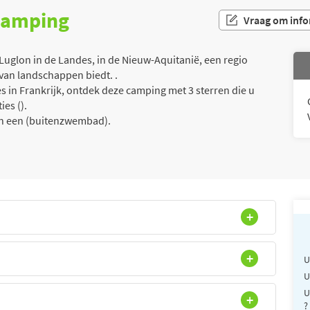
 camping
Vraag om info
uglon in de Landes, in de Nieuw-Aquitanië, een regio
van landschappen biedt. .
 in Frankrijk, ontdek deze camping met 3 sterren die u
es ().
van een (buitenzwembad).
U
U
U
?