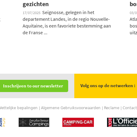
gezichten
bo
Seignosse, gelegen in het
17/07/2025
03/
g
departement Landes, in de regio Nouvelle-
Atl
Aquitaine, is een favoriete bestemming aan
bos
de Franse ...
uit
Volg ons op de netwerken :
Inschrijven to our newsletter
Wettelijke bepalingen
Algemene Gebruiksvoorwaarden
Reclame
Contact