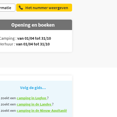
rmatie
Het nummer weergeven
Opening en boeken
Camping :
van 01/04 tot 31/10
Verhuur :
van 01/04 tot 31/10
Volg de gids...
 zoekt een
camping in Luglon
?
 zoekt een
camping in de Landes
?
 zoekt een
camping in de Nieuw-Aquitanië