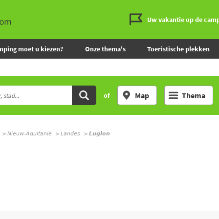
Uw vakantie op de cam
mping moet u kiezen?
Onze thema's
Toeristische plekken
Map
Thema
of
Nieuw-Aquitanië
Landes
Luglon