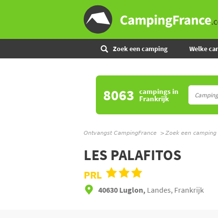
Zoek een camping
Welke ca
8063
campings
in
Frankrijk
Ontvangst CampingFrance
Zoek een camping
LES PALAFITOS
PRL
40630 Luglon,
Landes, Frankrijk