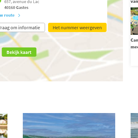
van
657, avenue du Lac
40160
Gastes
w route
raag om informatie
Het nummer weergeven
Cam
mee
Bekijk kaart