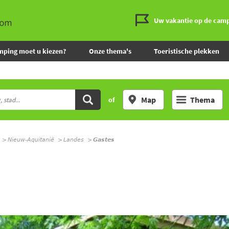
Uw vakantie op de cam
mping moet u kiezen?
Onze thema's
Toeristische plekken
Map
Thema
of
Nieuw-Aquitanië
Landes
Gastes