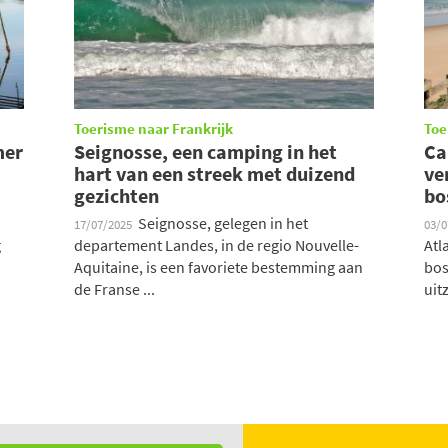
Toerisme naar Frankrijk
Toe
mer
Seignosse, een camping in het
Ca
hart van een streek met duizend
ve
gezichten
bo
Seignosse, gelegen in het
17/07/2025
03/
g
departement Landes, in de regio Nouvelle-
Atl
Aquitaine, is een favoriete bestemming aan
bos
de Franse ...
uit