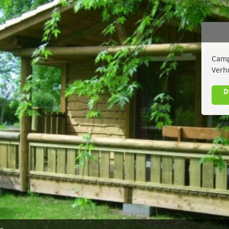
Camp
Verh
D