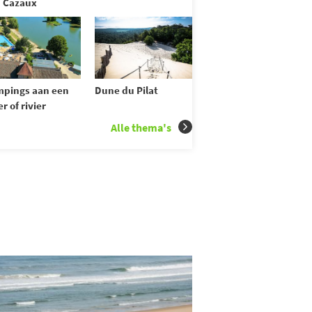
 Cazaux
pings aan een
Dune du Pilat
r of rivier
Alle thema's