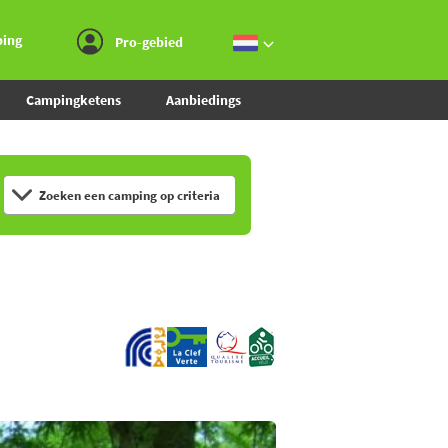
Ga naar menu
Ga naar inhoud
Ga naar zoeken
ping
Pro-gebied
Campingketens
Aanbiedings
Zoeken een camping op criteria