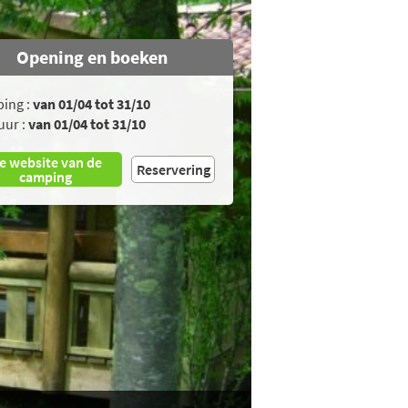
Opening en boeken
ing :
van 01/04 tot 31/10
uur :
van 01/04 tot 31/10
e website van de
Reservering
camping