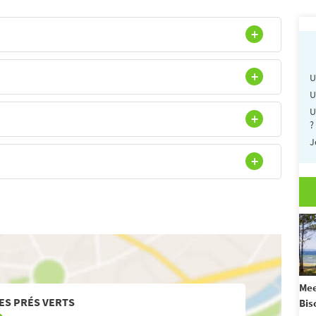
U
U
U
?
J
Mee
ES PRÉS VERTS
Bis