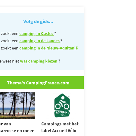
Volg de gids...
 zoekt een
camping in Gastes
?
 zoekt een
camping in de Landes
?
 zoekt een
camping in de Nieuw-Aquitanië
e weet niet
was camping kiezen
?
Thema's CampingFrance.com
r van
Campings met het
carrosse en meer
label Accueil Vélo