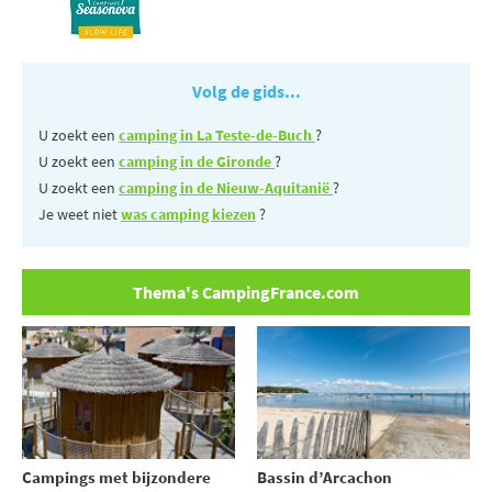
Volg de gids...
U zoekt een
camping in La Teste-de-Buch
?
U zoekt een
camping in de Gironde
?
U zoekt een
camping in de Nieuw-Aquitanië
?
Je weet niet
was camping kiezen
?
Thema's CampingFrance.com
Campings met bijzondere
Bassin d’Arcachon