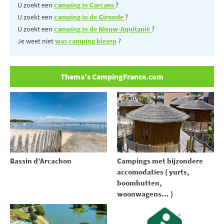
U zoekt een
camping in Carcans
?
U zoekt een
camping in de Gironde
?
U zoekt een
camping in de Nieuw-Aquitanië
?
Je weet niet
was camping kiezen
?
Thema's CampingFrance.com
Bassin d’Arcachon
Campings met bijzondere
accomodaties ( yurts,
boomhutten,
woonwagens... )