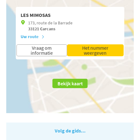
LES MIMOSAS
173, route de la Barrade
33121
Carcans
Uw route
Vraag om
Het nummer
informatie
weergeven
Bekijk kaart
Volg de gids...