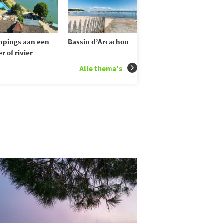
pings aan een
Bassin d’Arcachon
r of rivier
Alle thema's