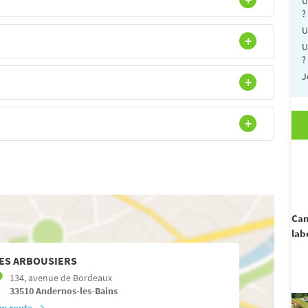
U
?
U
U
?
J
Cam
lab
ES ARBOUSIERS
134, avenue de Bordeaux
33510
Andernos-les-Bains
w route