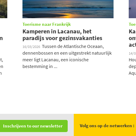
Toerisme naar Frankrijk
Toe
Kamperen in Lacanau, het
Ka
an
paradijs voor gezinsvakanties
on
ac
Tussen de Atlantische Oceaan,
16/03/2026
dennenbossen en een uitgestrekt natuurlijk
14/
t,
meer ligt Lacanau, een iconische
Hou
en
bestemming in ...
dep
n
Aqui
Volg ons op de netwerken :
Inschrijven to our newsletter