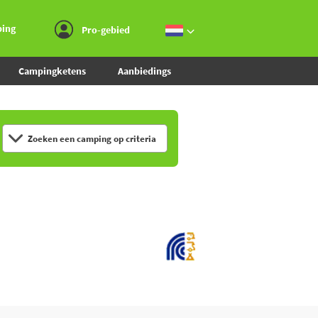
Ga naar menu
Ga naar inhoud
Ga naar zoeken
ping
Pro-gebied
Campingketens
Aanbiedings
Zoeken een camping op criteria