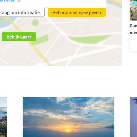
raag om informatie
Het nummer weergeven
Cam
mee
Bekijk kaart