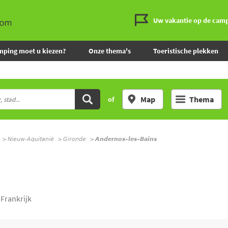
Uw vakantie op de cam
mping moet u kiezen?
Onze thema's
Toeristische plekken
Map
Thema
of
Nieuw-Aquitanië
Gironde
Andernos-les-Bains
 Frankrijk