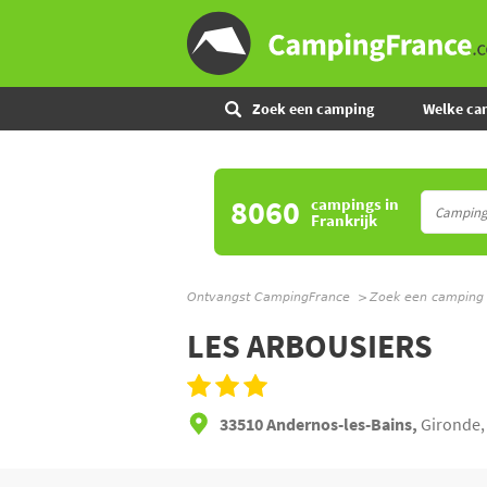
Zoek een camping
Welke ca
8060
campings
in
Frankrijk
Ontvangst CampingFrance
Zoek een camping
LES ARBOUSIERS
33510 Andernos-les-Bains,
Gironde,