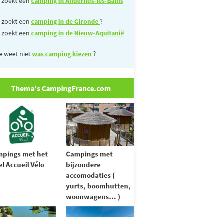
 zoekt een
camping in Andernos-les-Bains
 zoekt een
camping in de Gironde
?
 zoekt een
camping in de Nieuw-Aquitanië
e weet niet
was camping kiezen
?
Thema's CampingFrance.com
pings met het
Campings met
el Accueil Vélo
bijzondere
accomodaties (
yurts, boomhutten,
woonwagens... )