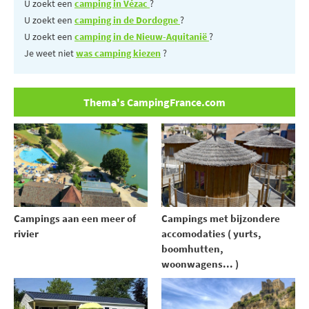
U zoekt een
camping in Vézac
?
U zoekt een
camping in de Dordogne
?
U zoekt een
camping in de Nieuw-Aquitanië
?
Je weet niet
was camping kiezen
?
Thema's CampingFrance.com
Campings aan een meer of
Campings met bijzondere
rivier
accomodaties ( yurts,
boomhutten,
woonwagens... )