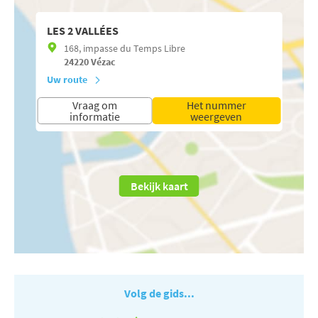
LES 2 VALLÉES
168, impasse du Temps Libre
24220
Vézac
Uw route
Vraag om
Het nummer
informatie
weergeven
Bekijk kaart
Volg de gids...