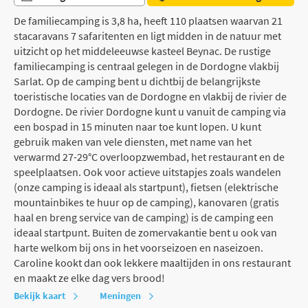
De familiecamping is 3,8 ha, heeft 110 plaatsen waarvan 21
stacaravans 7 safaritenten en ligt midden in de natuur met
uitzicht op het middeleeuwse kasteel Beynac. De rustige
familiecamping is centraal gelegen in de Dordogne vlakbij
Sarlat. Op de camping bent u dichtbij de belangrijkste
toeristische locaties van de Dordogne en vlakbij de rivier de
Dordogne. De rivier Dordogne kunt u vanuit de camping via
een bospad in 15 minuten naar toe kunt lopen. U kunt
gebruik maken van vele diensten, met name van het
verwarmd 27-29°C overloopzwembad, het restaurant en de
speelplaatsen. Ook voor actieve uitstapjes zoals wandelen
(onze camping is ideaal als startpunt), fietsen (elektrische
mountainbikes te huur op de camping), kanovaren (gratis
haal en breng service van de camping) is de camping een
ideaal startpunt. Buiten de zomervakantie bent u ook van
harte welkom bij ons in het voorseizoen en naseizoen.
Caroline kookt dan ook lekkere maaltijden in ons restaurant
en maakt ze elke dag vers brood!
Bekijk kaart
Meningen