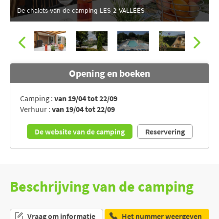
De chalets van de camping LES 2 VALLÉES
Opening en boeken
Camping :
van 19/04 tot 22/09
Verhuur :
van 19/04 tot 22/09
De camping LES 2 VALLÉES, Dordogne
De website van de camping
Reservering
Beschrijving van de camping
Vraag om informatie
Het nummer weergeven