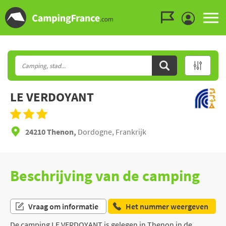
Ga naar menu
Ga naar inhoud
Ga naar zoeken
LE VERDOYANT
24210 Thenon,
Dordogne, Frankrijk
Beschrijving van de camping
Vraag om informatie
Het nummer weergeven
De camping LE VERDOYANT is gelegen in Thenon in de