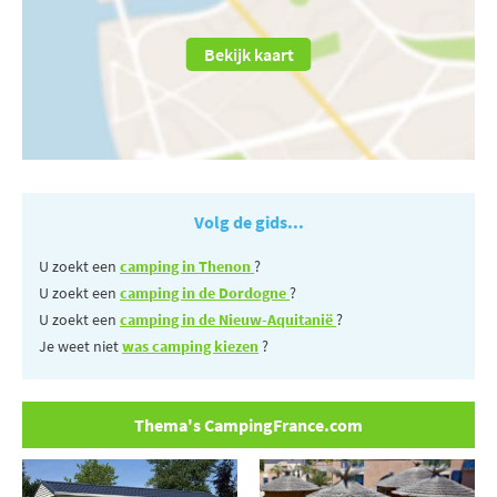
Bekijk kaart
Volg de gids...
U zoekt een
camping in Thenon
?
U zoekt een
camping in de Dordogne
?
U zoekt een
camping in de Nieuw-Aquitanië
?
Je weet niet
was camping kiezen
?
Thema's CampingFrance.com