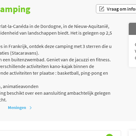
 camping
Vraag om info
rlat-la-Canéda in de Dordogne, in de Nieuw-Aquitanië,
eidenheid van landschappen biedt. Het is gelegen op 2,5
 in Frankrijk, ontdek deze camping met 3 sterren die u
aties (Stacaravans).
an een buitenzwembad. Geniet van de jacuzzi en fitness.
erschillende activiteiten kano-kajak binnen de
de activiteiten ter plaatse : basketball, ping-pong en
n, animatieavonden
g beschikt over een aansluiting ambachtelijk gelegen
cht.
Meningen