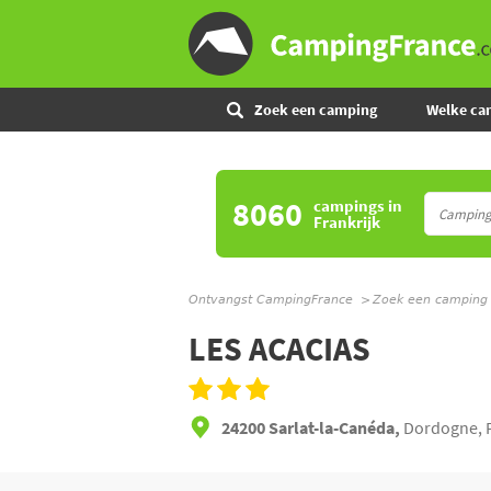
Zoek een camping
Welke ca
8060
campings
in
Frankrijk
Ontvangst CampingFrance
Zoek een camping
LES ACACIAS
24200 Sarlat-la-Canéda,
Dordogne, F