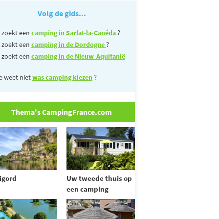
Volg de gids...
 zoekt een
camping in Sarlat-la-Canéda
?
 zoekt een
camping in de Dordogne
?
 zoekt een
camping in de Nieuw-Aquitanië
e weet niet
was camping kiezen
?
Thema's CampingFrance.com
igord
Uw tweede thuis op
een camping