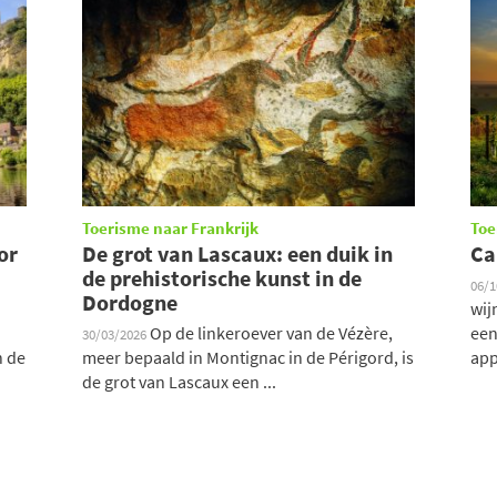
Toerisme naar Frankrijk
Toe
or
De grot van Lascaux: een duik in
Ca
de prehistorische kunst in de
06/
Dordogne
wij
Op de linkeroever van de Vézère,
een
30/03/2026
n de
meer bepaald in Montignac in de Périgord, is
appe
de grot van Lascaux een ...