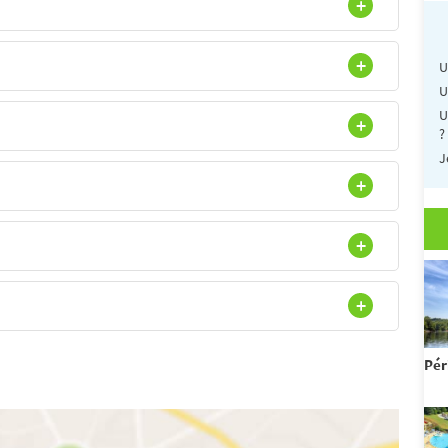
U
U
U
?
J
Pér