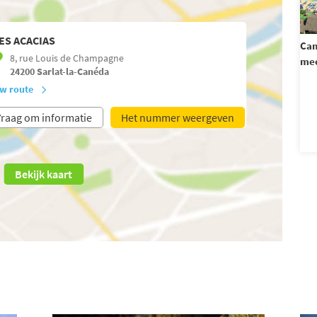
ES ACACIAS
Cam
8, rue Louis de Champagne
mee
24200
Sarlat-la-Canéda
w route
raag om informatie
Het nummer weergeven
Bekijk kaart