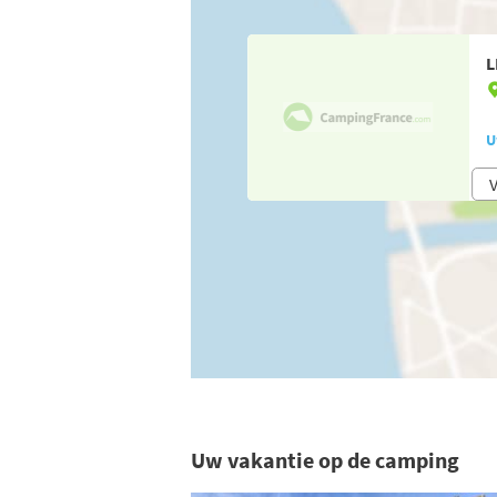
L
U
V
Uw vakantie op de camping