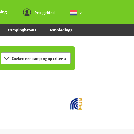
Ga naar menu
Ga naar inhoud
Ga naar zoeken
ping
Pro-gebied
Campingketens
Aanbiedings
Zoeken een camping op criteria