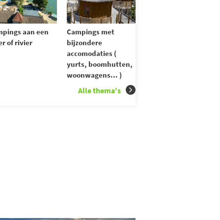
pings aan een
Campings met
r of rivier
bijzondere
accomodaties (
yurts, boomhutten,
woonwagens... )
Alle thema's