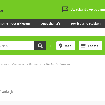
Uw vakantie op de cam
mping moet u kiezen?
Onze thema's
Toeristische plekken
Map
Thema
of
Nieuw-Aquitanië
Dordogne
Sarlat-la-Canéda
rankrijk