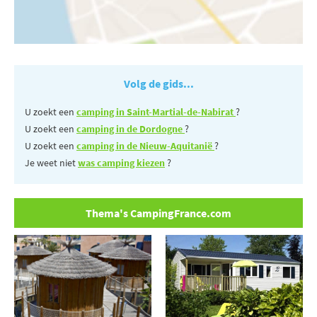
Volg de gids...
U zoekt een
camping in Saint-Martial-de-Nabirat
?
U zoekt een
camping in de Dordogne
?
U zoekt een
camping in de Nieuw-Aquitanië
?
Je weet niet
was camping kiezen
?
Thema's CampingFrance.com