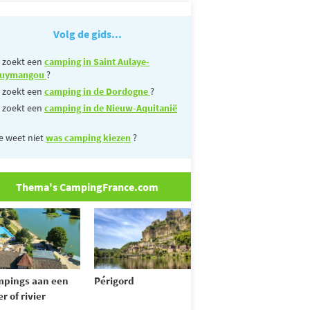
Volg de gids...
 zoekt een
camping in Saint Aulaye-
uymangou
?
 zoekt een
camping in de Dordogne
?
 zoekt een
camping in de Nieuw-Aquitanië
e weet niet
was camping kiezen
?
Thema's CampingFrance.com
pings aan een
Périgord
r of rivier