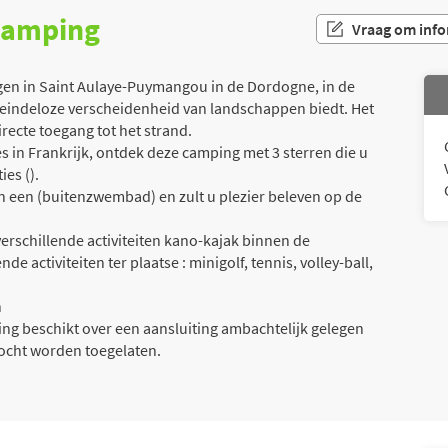
 camping
Vraag om info
n in Saint Aulaye-Puymangou in de Dordogne, in de
a eindeloze verscheidenheid van landschappen biedt. Het
irecte toegang tot het strand.
 in Frankrijk, ontdek deze camping met 3 sterren die u
es ().
an een (buitenzwembad) en zult u plezier beleven op de
erschillende activiteiten kano-kajak binnen de
e activiteiten ter plaatse : minigolf, tennis, volley-ball,
n
g beschikt over een aansluiting ambachtelijk gelegen
ocht worden toegelaten.