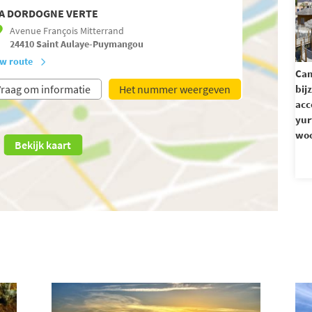
A DORDOGNE VERTE
Avenue François Mitterrand
24410
Saint Aulaye-Puymangou
w route
Ca
raag om informatie
Het nummer weergeven
bij
acc
yur
woo
Bekijk kaart