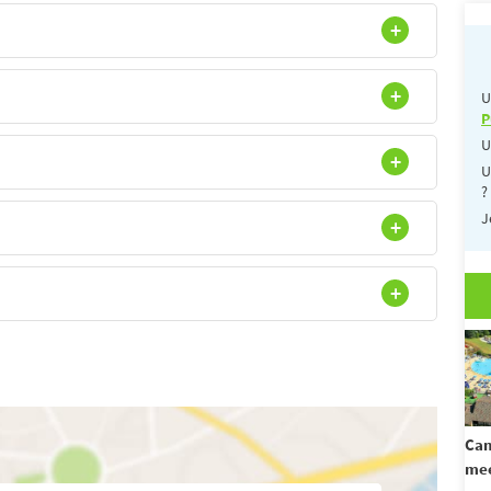
U
P
U
U
?
J
Cam
mee