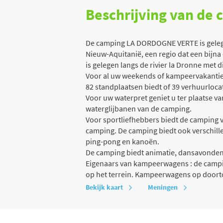
Beschrijving van de
De camping LA DORDOGNE VERTE is gelege
Nieuw-Aquitanië, een regio dat een bijn
is gelegen langs de rivier la Dronne met d
Voor al uw weekends of kampeervakanties
82 standplaatsen biedt of 39 verhuurlocati
Voor uw waterpret geniet u ter plaatse v
waterglijbanen van de camping.
Voor sportliefhebbers biedt de camping v
camping. De camping biedt ook verschillend
ping-pong en kanoën.
De camping biedt animatie, dansavonde
Eigenaars van kampeerwagens : de campin
op het terrein. Kampeerwagens op doort
Bekijk kaart
Meningen