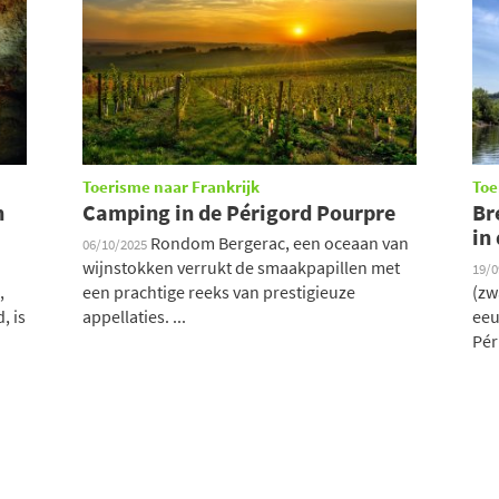
Toerisme naar Frankrijk
Toe
n
Camping in de Périgord Pourpre
Br
in
Rondom Bergerac, een oceaan van
06/10/2025
wijnstokken verrukt de smaakpapillen met
19/
,
een prachtige reeks van prestigieuze
(zw
, is
appellaties. ...
eeu
Pér