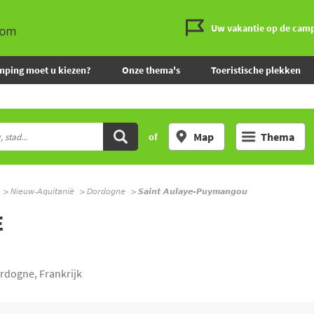
Uw vakantie op de cam
mping moet u kiezen?
Onze thema's
Toeristische plekken
Map
Thema
of
Nieuw-Aquitanië
Dordogne
Saint Aulaye-Puymangou
E
rdogne, Frankrijk