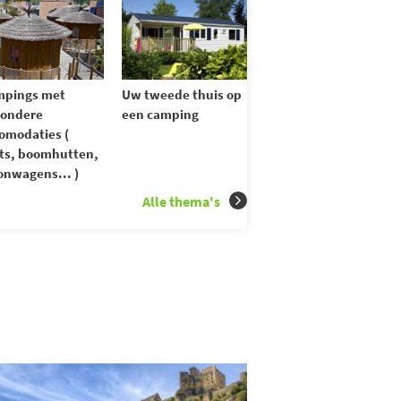
mpings met
Uw tweede thuis op
zondere
een camping
omodaties (
ts, boomhutten,
nwagens... )
Alle thema's