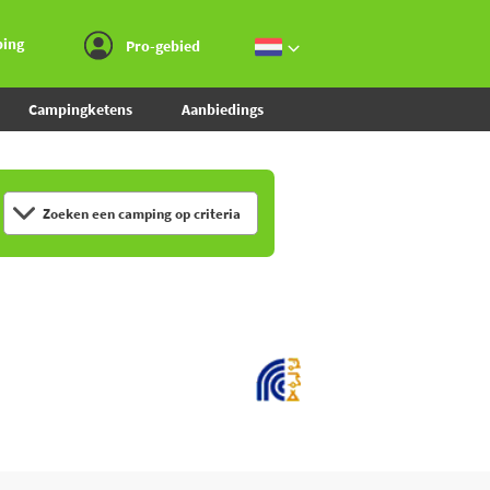
Ga naar menu
Ga naar inhoud
Ga naar zoeken
ping
Pro-gebied
Campingketens
Aanbiedings
Zoeken een camping op criteria