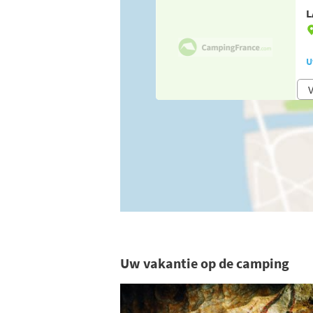
L
U
V
Uw vakantie op de camping