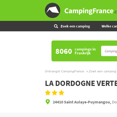
Zoek een camping
Welke ca
8060
campings
in
Frankrijk
Ontvangst CampingFrance
Zoek een camping
LA DORDOGNE VERT
24410 Saint Aulaye-Puymangou,
Do