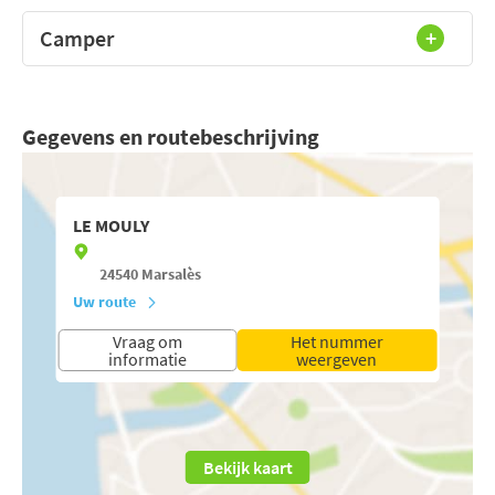
Camper
Gegevens en routebeschrijving
LE MOULY
24540
Marsalès
Uw route
Vraag om
Het nummer
informatie
weergeven
Bekijk kaart