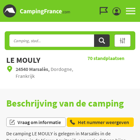
Ga naar menu
Ga naar inhoud
Ga naar zoeken
LE MOULY
70
standplaatsen
24540 Marsalès,
Dordogne,
Frankrijk
Beschrijving van de camping
Vraag om informatie
Het nummer weergeven
De camping LE MOULY is gelegen in Marsalès in de