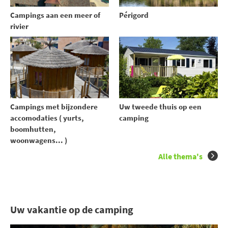
Campings aan een meer of
Périgord
rivier
Uw tweede thuis op een
Campings met bijzondere
camping
accomodaties ( yurts,
boomhutten,
woonwagens... )
Alle thema's
Uw vakantie op de camping