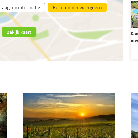
raag om informatie
Het nummer weergeven
Bekijk kaart
Cam
mee