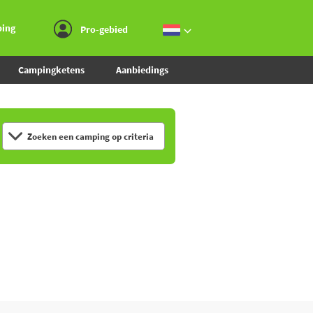
Ga naar menu
Ga naar inhoud
Ga naar zoeken
ping
Pro-gebied
Campingketens
Aanbiedings
Zoeken een camping op criteria