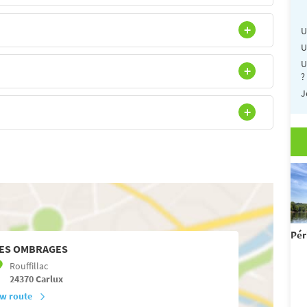
U
U
U
?
J
Pér
ES OMBRAGES
Rouffillac
24370
Carlux
w route