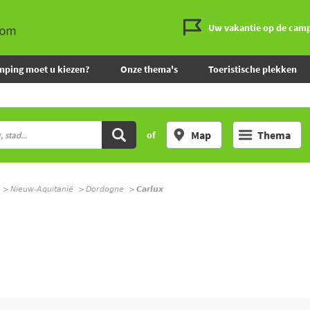
Uw vakantie op de cam
mping moet u kiezen?
Onze thema's
Toeristische plekken
Map
Thema
of
Nieuw-Aquitanië
Dordogne
Carlux