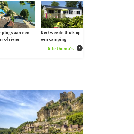
pings aan een
Uw tweede thuis op
r of rivier
een camping
Alle thema's