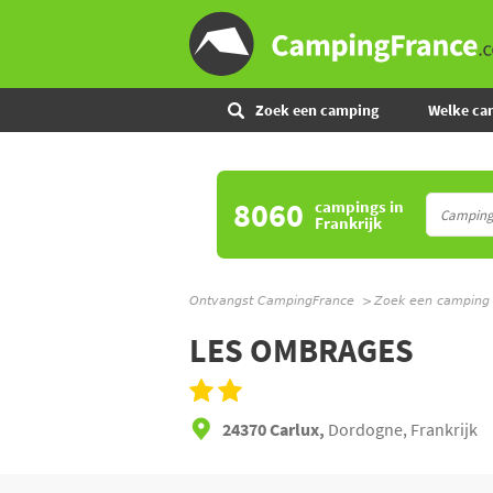
Zoek een camping
Welke ca
8060
campings
in
Frankrijk
Ontvangst CampingFrance
Zoek een camping
LES OMBRAGES
24370 Carlux,
Dordogne, Frankrijk