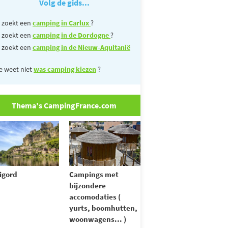
Volg de gids...
 zoekt een
camping in Carlux
?
 zoekt een
camping in de Dordogne
?
 zoekt een
camping in de Nieuw-Aquitanië
e weet niet
was camping kiezen
?
Thema's CampingFrance.com
igord
Campings met
bijzondere
accomodaties (
yurts, boomhutten,
woonwagens... )