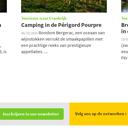
Toerisme naar Frankrijk
Toe
n
Camping in de Périgord Pourpre
Br
in
Rondom Bergerac, een oceaan van
06/10/2025
wijnstokken verrukt de smaakpapillen met
19/
,
een prachtige reeks van prestigieuze
(zw
, is
appellaties. ...
eeu
Pér
Volg ons op de netwerken :
Inschrijven to our newsletter