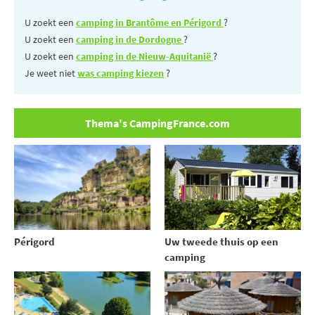
U zoekt een
camping in Brantôme en Périgord
?
U zoekt een
camping in de Dordogne
?
U zoekt een
camping in de Nieuw-Aquitanië
?
Je weet niet
was camping kiezen
?
Thema's CampingFrance.com
Uw tweede thuis op een
Périgord
camping