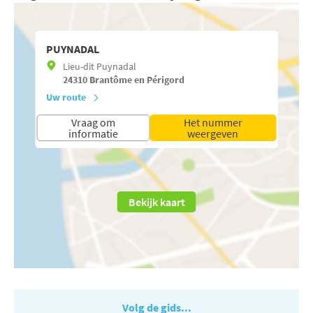
PUYNADAL
Lieu-dit Puynadal
24310
Brantôme en Périgord
Uw route
Vraag om
Het nummer
informatie
weergeven
Bekijk kaart
Volg de gids...