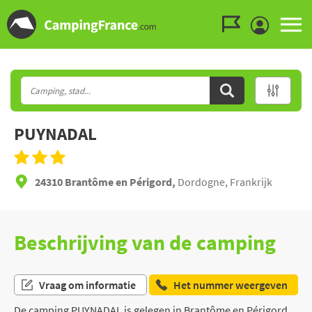
Ga naar menu
Ga naar inhoud
Ga naar zoeken
PUYNADAL
24310 Brantôme en Périgord,
Dordogne, Frankrijk
Beschrijving van de camping
Vraag om informatie
Het nummer weergeven
De camping PUYNADAL is gelegen in Brantôme en Périgord