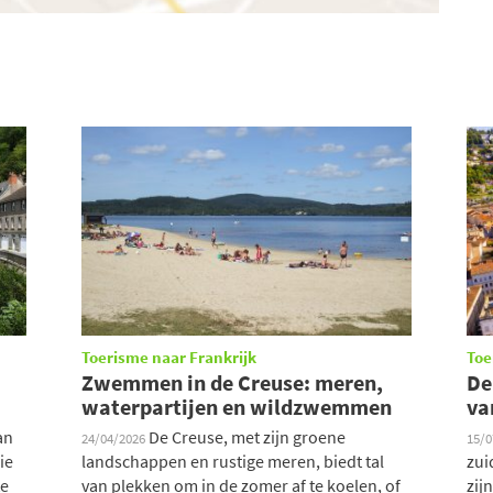
Toerisme naar Frankrijk
Toe
Zwemmen in de Creuse: meren,
De
waterpartijen en wildzwemmen
va
an
De Creuse, met zijn groene
24/04/2026
15/
ie
landschappen en rustige meren, biedt tal
zui
te
van plekken om in de zomer af te koelen, of
zijn