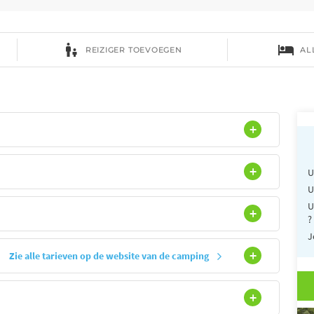
se
U
U
U
?
J
Zie alle tarieven op de website van de camping