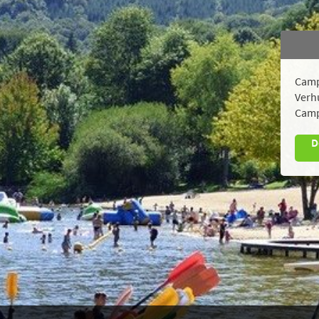
Camp
Verh
Camp
D