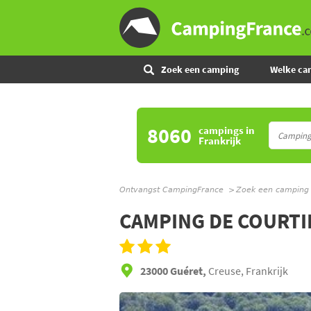
Zoek een camping
Welke ca
8060
campings
in
Frankrijk
Ontvangst CampingFrance
Zoek een camping
CAMPING DE COURTI
23000 Guéret,
Creuse, Frankrijk