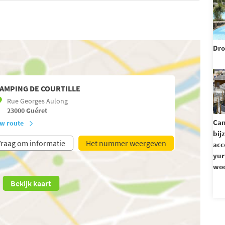
Dr
AMPING DE COURTILLE
Rue Georges Aulong
23000
Guéret
Ca
w route
bij
raag om informatie
Het nummer weergeven
acc
yur
woo
Bekijk kaart