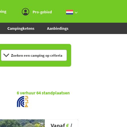
Ga naar menu
Ga naar inhoud
Ga naar zoeken
ping
Pro-gebied
Campingketens
Aanbiedings
Zoeken een camping op criteria
6
verhuur
64
standplaatsen
Vanaf
€
/