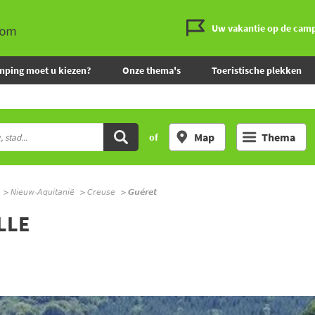
Uw vakantie op de cam
mping moet u kiezen?
Onze thema's
Toeristische plekken
Map
Thema
of
Nieuw-Aquitanië
Creuse
Guéret
LLE