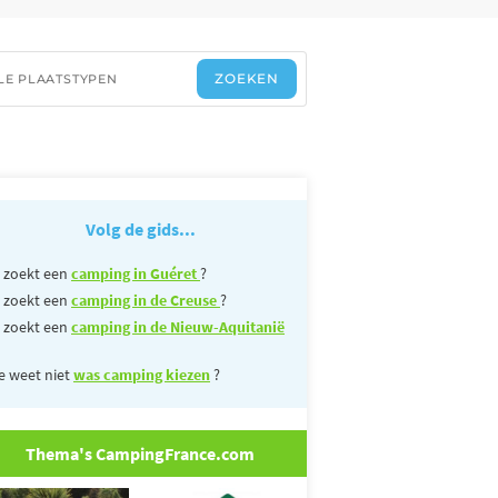
Volg de gids...
 zoekt een
camping in Guéret
?
 zoekt een
camping in de Creuse
?
 zoekt een
camping in de Nieuw-Aquitanië
e weet niet
was camping kiezen
?
Thema's CampingFrance.com