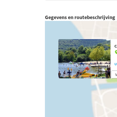
Gegevens en routebeschrijving
C
U
V