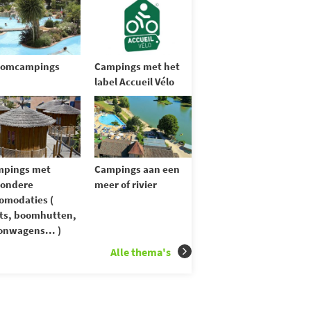
oomcampings
Campings met het
label Accueil Vélo
mpings met
Campings aan een
zondere
meer of rivier
omodaties (
ts, boomhutten,
nwagens... )
Alle thema's