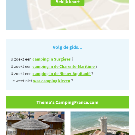
Bekijk kaart
Volg de gids...
U zoekt een
camping in Surgères
?
U zoekt een
camping in de Charente-Maritime
?
U zoekt een
camping in de Nieuw-Aquitanië
?
Je weet niet
was camping kiezen
?
Thema's CampingFrance.com