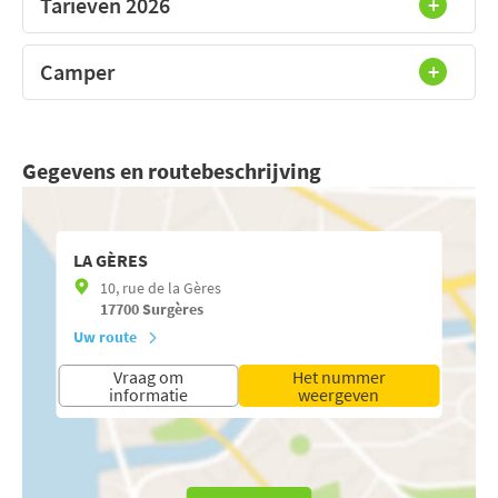
Tarieven 2026
Camper
Gegevens en routebeschrijving
LA GÈRES
10, rue de la Gères
17700
Surgères
Uw route
Vraag om
Het nummer
informatie
weergeven