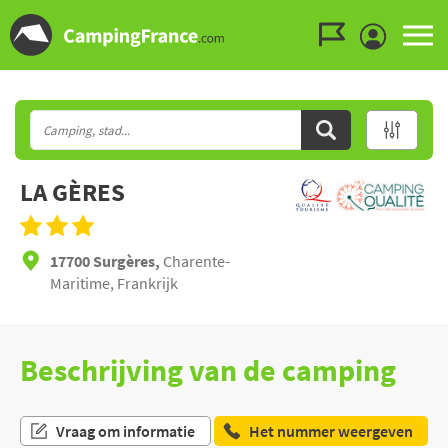
Ga naar menu
Ga naar inhoud
Ga naar zoeken
LA GÈRES
17700 Surgères,
Charente-
Maritime, Frankrijk
Beschrijving van de camping
Vraag om informatie
Het nummer weergeven