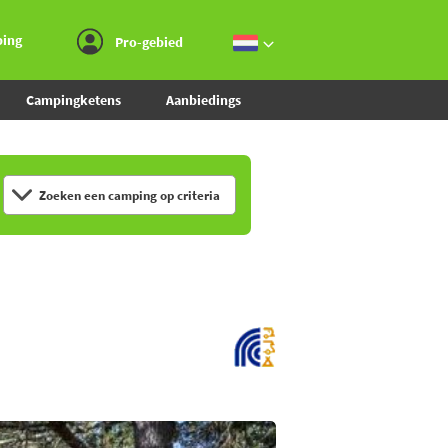
Ga naar menu
Ga naar inhoud
Ga naar zoeken
ping
Pro-gebied
Campingketens
Aanbiedings
Zoeken een camping op criteria