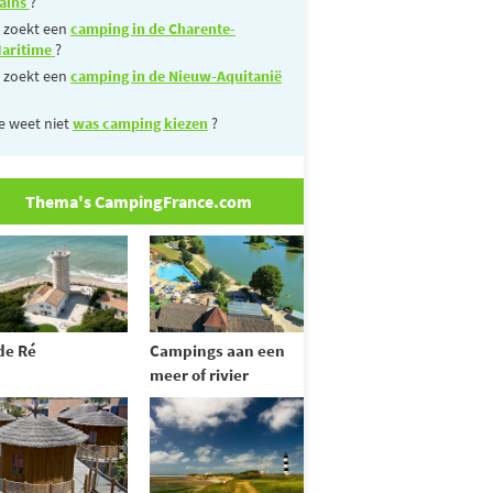
ains
?
 zoekt een
camping in de Charente-
aritime
?
 zoekt een
camping in de Nieuw-Aquitanië
e weet niet
was camping kiezen
?
Thema's CampingFrance.com
 de Ré
Campings aan een
meer of rivier