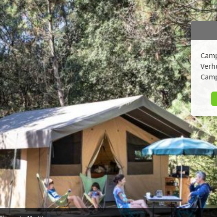
Camp
Verh
Camp