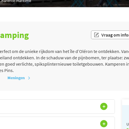
harente-Maritime
 camping
Vraag om info
erfect om de unieke rijkdom van het île d’Oléron te ontdekken. Van
et eiland ontdekken. In de schaduw van de pijnbomen, ter plaatse:
n goed verlichte, spiksplinternieuwe toiletgebouwen. Kamperen in e
s Pins.
Meningen
U