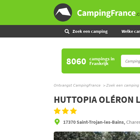
Zoek een camping
Welke ca
8060
campings
in
Frankrijk
Ontvangst CampingFrance
Zoek een camping
HUTTOPIA OLÉRON L
17370 Saint-Trojan-les-Bains,
Charen