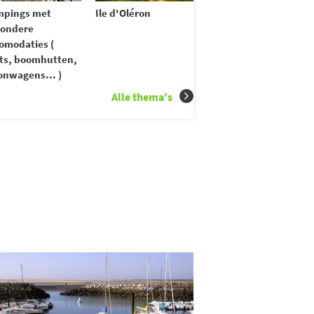
mpings met
Ile d'Oléron
zondere
omodaties (
ts, boomhutten,
nwagens... )
Alle thema's