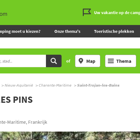
Uw vakantie op de cam
mping moet u kiezen?
Onze thema's
Toeristische plekken
Map
Thema
of
Nieuw-Aquitanië
Charente-Maritime
Saint-Trojan-les-Bains
ES PINS
te-Maritime, Frankrijk