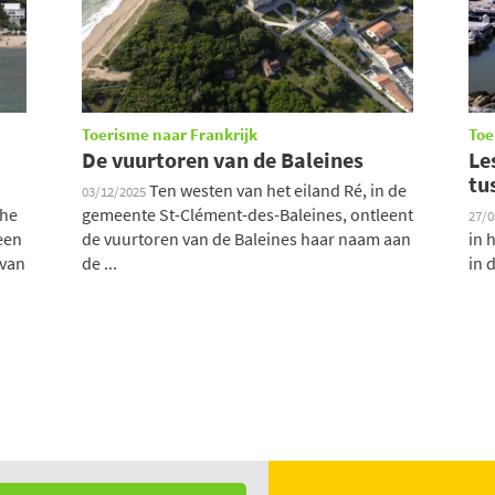
Toerisme naar Frankrijk
Toe
De vuurtoren van de Baleines
Le
tu
Ten westen van het eiland Ré, in de
03/12/2025
che
gemeente St-Clément-des-Baleines, ontleent
27/
een
de vuurtoren van de Baleines haar naam aan
in 
 van
de ...
in 