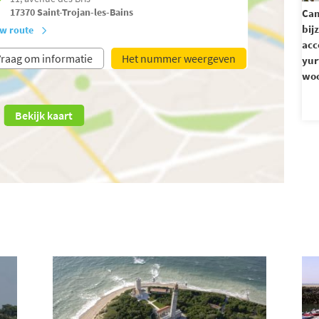
17370
Saint-Trojan-les-Bains
Ca
bij
w route
acc
raag om informatie
Het nummer weergeven
yur
woo
Bekijk kaart