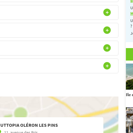
B
U
M
U
?
J
Ile
UTTOPIA OLÉRON LES PINS
11, avenue des Bris