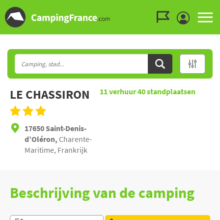
Ga naar menu
Ga naar inhoud
Ga naar zoeken
LE CHASSIRON
11
verhuur
40
standplaatsen
17650 Saint-Denis-
d’Oléron,
Charente-
Maritime, Frankrijk
Beschrijving van de camping