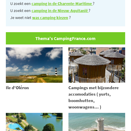
U zoekt een
camping in de Charente-Maritime
?
U zoekt een
camping in de Nieuw-Aquitanië
?
Je weet niet
was camping kiezen
?
Thema's CampingFrance.com
Ile d'Oléron
Campings met bijzondere
accomodaties ( yurts,
boomhutten,
woonwagens... )