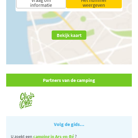
informatie
weergeven
Bekijk kaart
Partners van de camping
Volg de gids...
U zoekt een
camping in Ars-en-Ré
?