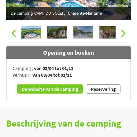
De camping CAMP DU SOLEIL, Charente-Maritime
Opening en boeken
Camping :
van 03/04 tot 01/11
Verhuur :
van 03/04 tot 01/11
De camping CAMP DU SOLEIL, Charente-Maritime
De website van de camping
Reservering
Beschrijving van de camping