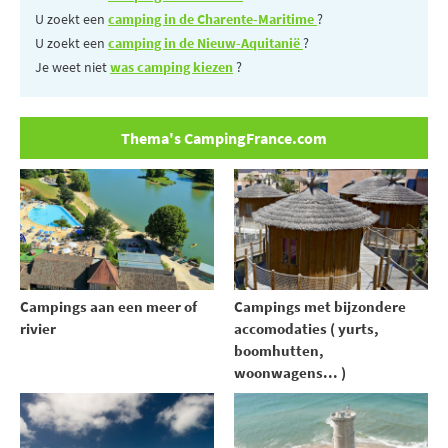
U zoekt een
camping in de Charente-Maritime
?
U zoekt een
camping in de Nieuw-Aquitanië
?
Je weet niet
was camping kiezen
?
Thema's CampingFrance.com
Campings aan een meer of
Campings met bijzondere
rivier
accomodaties ( yurts,
boomhutten,
woonwagens... )