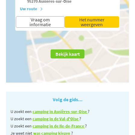
95270
Asnières-sur-Oise
Uw route
Vraag om
Het nummer
informatie
weergeven
Bekijk kaart
Volg de gids...
U zoekt een
camping in Asnières-sur-Oise
?
U zoekt een
camping in de Val-d'Oise
?
U zoekt een
camping in de Ile-de-France
?
Je weet niet
was camping kiezen
?