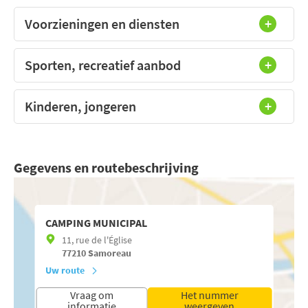
Voorzieningen en diensten
Sporten, recreatief aanbod
Kinderen, jongeren
Gegevens en routebeschrijving
CAMPING MUNICIPAL
11, rue de l'Église
77210
Samoreau
Uw route
Vraag om
Het nummer
informatie
weergeven