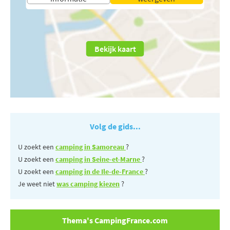
Bekijk kaart
Volg de gids...
U zoekt een
camping in Samoreau
?
U zoekt een
camping in Seine-et-Marne
?
U zoekt een
camping in de Ile-de-France
?
Je weet niet
was camping kiezen
?
Thema's CampingFrance.com