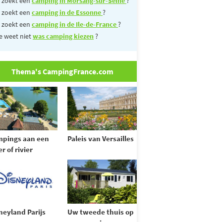
 zoekt een
camping in Morsang-sur-Seine
?
 zoekt een
camping in de Essonne
?
 zoekt een
camping in de Ile-de-France
?
e weet niet
was camping kiezen
?
Thema's CampingFrance.com
pings aan een
Paleis van Versailles
r of rivier
neyland Parijs
Uw tweede thuis op