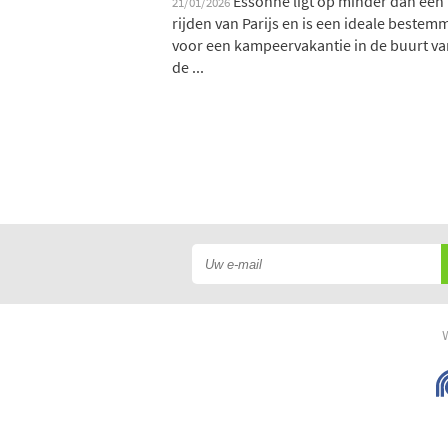
Essonne ligt op minder dan een
21/01/2026
rijden van Parijs en is een ideale bestem
voor een kampeervakantie in de buurt va
de ...