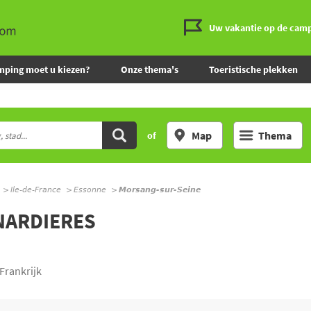
Uw vakantie op de cam
mping moet u kiezen?
Onze thema's
Toeristische plekken
Map
Thema
of
Ile-de-France
Essonne
Morsang-sur-Seine
NARDIERES
Frankrijk