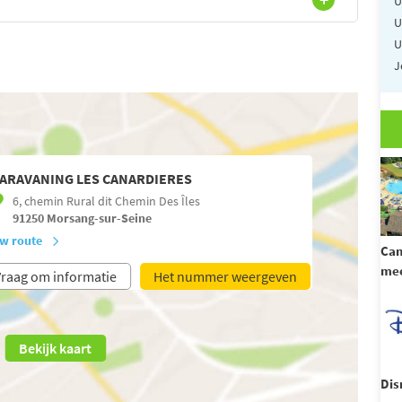
U
U
U
J
ARAVANING LES CANARDIERES
6, chemin Rural dit Chemin Des Îles
91250
Morsang-sur-Seine
w route
Cam
mee
raag om informatie
Het nummer weergeven
Bekijk kaart
Dis