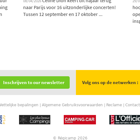
 uur
Céline Dion keert dit najaar terug
08/04/2026
29/
ming
naar Parijs voor 16 uitzonderlijke concerten!
hoo
n
Tussen 12 september en 17 oktober ...
ope
ins
Volg ons op de netwerken :
Inschrijven to our newsletter
Wettelijke bepalingen
Algemene Gebruiksvoorwaarden
Reclame
Contact
© Régicamp 2026