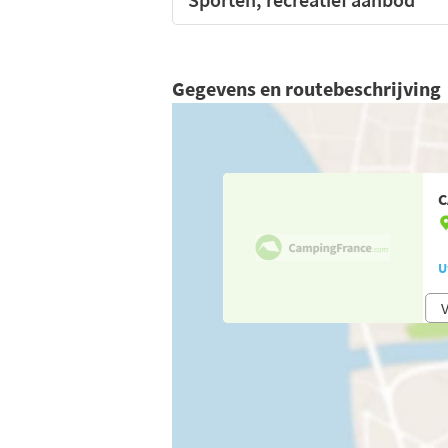
Gegevens en routebeschrijving
C
U
V