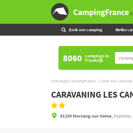
Zoek een camping
Welke ca
8060
campings
in
Frankrijk
Ontvangst CampingFrance
Zoek een camping
CARAVANING LES CA
91250 Morsang-sur-Seine,
Essonne, 