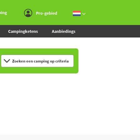
Ga naar menu
Ga naar inhoud
Ga naar zoeken
ping
Pro-gebied
Campingketens
Aanbiedings
Zoeken een camping op criteria