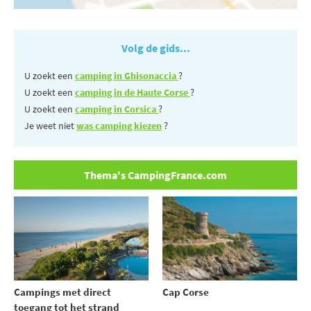
Volg de gids...
U zoekt een
camping in Ghisonaccia
?
U zoekt een
camping in de Haute Corse
?
U zoekt een
camping in Corsica
?
Je weet niet
was camping kiezen
?
Thema's CampingFrance.com
Campings met direct
Cap Corse
toegang tot het strand