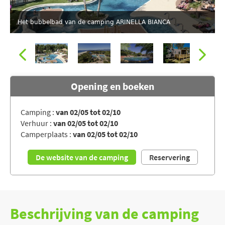
Het bubbelbad van de camping ARINELLA BIANCA
Opening en boeken
Camping :
van 02/05 tot 02/10
Verhuur :
van 02/05 tot 02/10
De camping gezien vanuit de lucht
Camperplaats :
van 02/05 tot 02/10
De website van de camping
Reservering
Beschrijving van de camping