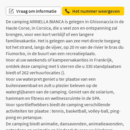
Vraag om informatie
Het nummer weergeven
De camping ARINELLA BIANCA is gelegen in Ghisonaccia in de
Haute Corse, in Corsica, die u veel zon en ontspanning zal
brengen, voor een kort verblijf of een langere
familievakantie. Het is gelegen aan zee met directe toegang
tot het strand, langs de vijver, op 20 m van de rivier le bras du
Fiumorbo, in de buurt van een recreatieplaats.
Voor al uw weekends of kampeervakanties in Frankrijk,
ontdek deze camping met 5 sterren die u 330 standplaatsen
biedt of 262 verhuurlocaties ().
Voor uw waterpret geniet u ter plaatse van een
buitenzwembad en zult u plezier beleven op de
waterglijbanen van de camping. Geniet van de solarium,
hammam en fitness en wellnessruimte in de SPA.
Voor sportliefhebbers biedt de camping verschillende
activiteiten ter plaatse : tennis, basketball, volley-ball, ping-
pong en petanque.
De camping biedt animatie, dansavonden, animatieavonden,
optredens en animatie en kinderclub voor uw kinderen.