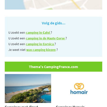
Volg de gids...
U zoekt een
camping in Calvi
?
U zoekt een
camping in de Haute Corse
?
U zoekt een
camping in Corsica
?
Je weet niet
was camping kiezen
?
Thema's CampingFrance.com
Campings met direct
Campings Homair