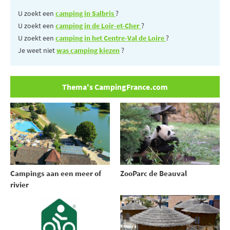
U zoekt een
camping in Salbris
?
U zoekt een
camping in de Loir-et-Cher
?
U zoekt een
camping in het Centre-Val de Loire
?
Je weet niet
was camping kiezen
?
Thema's CampingFrance.com
Campings aan een meer of
ZooParc de Beauval
rivier