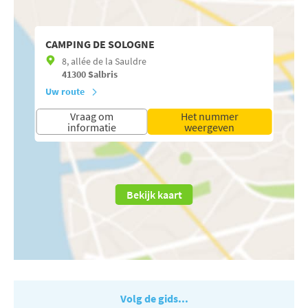
CAMPING DE SOLOGNE
8, allée de la Sauldre
41300
Salbris
Uw route
Vraag om
Het nummer
informatie
weergeven
Bekijk kaart
Volg de gids...