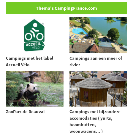
Thema's CampingFrance.com
Campings met het label
Campings aan een meer of
Accueil Vélo
rivier
ZooParc de Beauval
Campings met bijzondere
accomodaties ( yurts,
boomhutten,
woonwagens... )