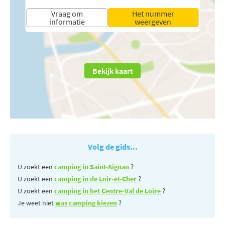
Vraag om
Het nummer
informatie
weergeven
Bekijk kaart
Volg de gids...
U zoekt een
camping in Saint-Aignan
?
U zoekt een
camping in de Loir-et-Cher
?
U zoekt een
camping in het Centre-Val de Loire
?
Je weet niet
was camping kiezen
?