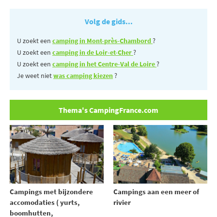
Volg de gids...
U zoekt een
camping in Mont-près-Chambord
?
U zoekt een
camping in de Loir-et-Cher
?
U zoekt een
camping in het Centre-Val de Loire
?
Je weet niet
was camping kiezen
?
Thema's CampingFrance.com
Campings met bijzondere
Campings aan een meer of
accomodaties ( yurts,
rivier
boomhutten,