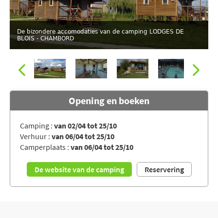
De bizondere accomodaties van de camping LODGES DE
BLOIS - CHAMBORD
Opening en boeken
Camping :
van 02/04 tot 25/10
De bizondere accomodaties van de camping LODGES DE
Verhuur :
van 06/04 tot 25/10
BLOIS - CHAMBORD
Camperplaats :
van 06/04 tot 25/10
De website van de camping
Reservering