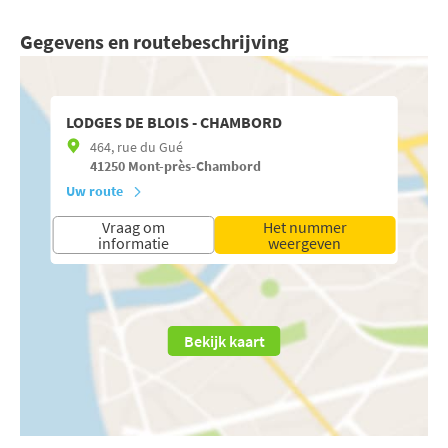
Gegevens en routebeschrijving
LODGES DE BLOIS - CHAMBORD
464, rue du Gué
41250
Mont-près-Chambord
Uw route
Vraag om
Het nummer
informatie
weergeven
Bekijk kaart