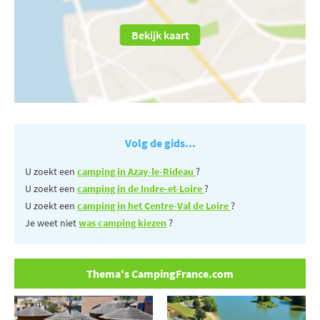
Bekijk kaart
Volg de gids...
U zoekt een
camping in Azay-le-Rideau
?
U zoekt een
camping in de Indre-et-Loire
?
U zoekt een
camping in het Centre-Val de Loire
?
Je weet niet
was camping kiezen
?
Thema's CampingFrance.com