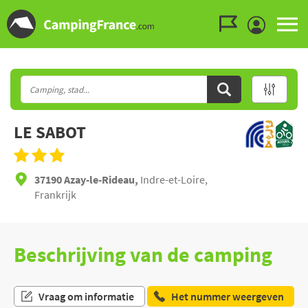
Ga naar menu
Ga naar inhoud
Ga naar zoeken
LE SABOT
37190 Azay-le-Rideau,
Indre-et-Loire,
Frankrijk
Beschrijving van de camping
Vraag om informatie
Het nummer weergeven