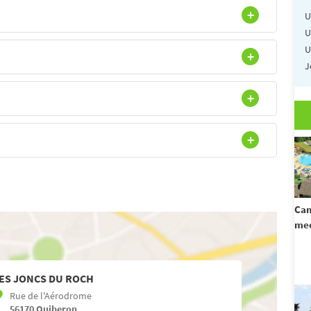
U
U
U
J
Cam
mee
ES JONCS DU ROCH
Rue de l'Aérodrome
56170
Quiberon