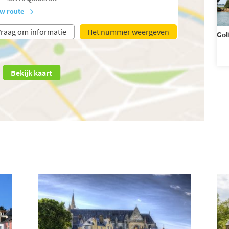
w route
raag om informatie
Het nummer weergeven
Gol
Bekijk kaart