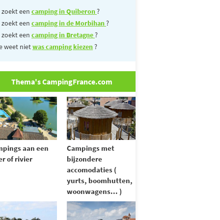
 zoekt een
camping in Quiberon
?
 zoekt een
camping in de Morbihan
?
 zoekt een
camping in Bretagne
?
e weet niet
was camping kiezen
?
Thema's CampingFrance.com
pings aan een
Campings met
r of rivier
bijzondere
accomodaties (
yurts, boomhutten,
woonwagens... )