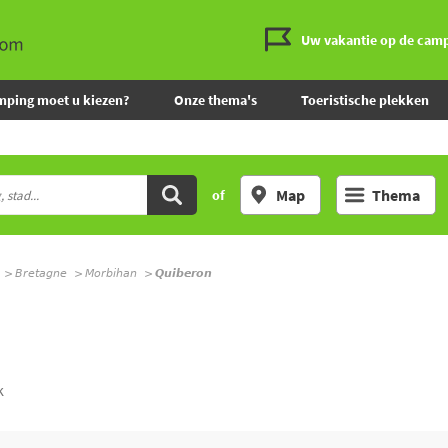
Uw vakantie op de cam
mping moet u kiezen?
Onze thema's
Toeristische plekken
Map
Thema
of
Bretagne
Morbihan
Quiberon
k