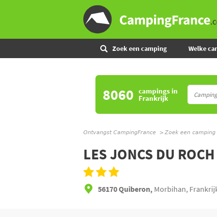
Zoek een camping
Welke ca
8060
campings
in
Frankrijk
Ontvangst CampingFrance
Zoek een camping
LES JONCS DU ROCH
56170 Quiberon,
Morbihan, Frankrij