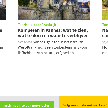
Toerisme naar Frankrijk
Toe
e
Kamperen in Vannes: wat te zien,
Na
wat te doen en waar te verblijven
ca
Vannes, gelegen in het hart van
26/05/2026
30/
an
West-Frankrijk, is een topbestemming voor
Mor
liefhebbers van natuur, erfgoed en ...
moo
Volg ons op de netwerken :
Inschrijven to our newsletter