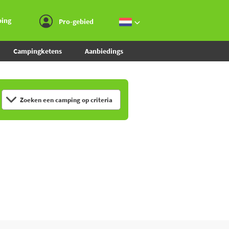
Ga naar menu
Ga naar inhoud
Ga naar zoeken
ping
Pro-gebied
Campingketens
Aanbiedings
Zoeken een camping op criteria